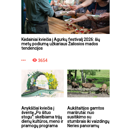
Kėdainiai kviečia į Agurkų festivalį 2026: šių
metų podiumą užkariaus Žaliosios mados
tendencijos
3654
Anykščiai kviečia į
Aukštaitijos gamtos
šventę „Po šituo
maršrutai: nuo
stogu“: skelbiama trijų
susitikimo su
dienų kultūros, meno ir
stumbrais iki vaizdingų
pramogų programa
Neries panoramų