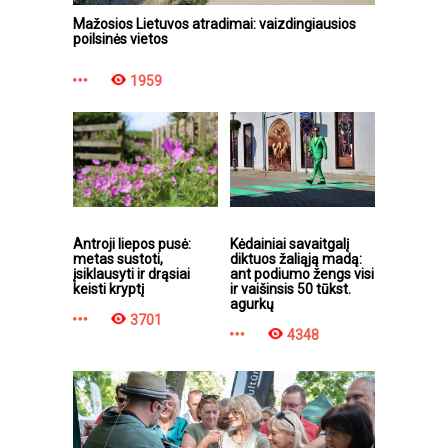
Mažosios Lietuvos atradimai: vaizdingiausios
poilsinės vietos
1959
Antroji liepos pusė:
Kėdainiai savaitgalį
metas sustoti,
diktuos žaliąją madą:
įsiklausyti ir drąsiai
ant podiumo žengs visi
keisti kryptį
ir vaišinsis 50 tūkst.
agurkų
3701
4348