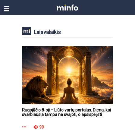
Laisvalaikis
Rugpjūčio 8-oji – Liūto vartų portalas. Diena, kai
svarbiausia tampa ne svajoti, o apsispręsti
99