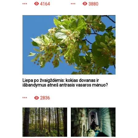
4164
3880
Liepa po žvaigždėmis: kokias dovanas ir
išbandymus atneš antrasis vasaros mėnuo?
2836