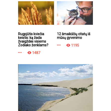
Rugpjūtis kviečia
12 šmaikščių citatų iš
keistis: ką žada
mūsų gyvenimo
žvaigždės visiems
Zodiako ženklams?
1195
1487