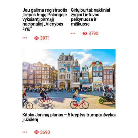
Jau galima registruotis
Girių burtai: naktiniai
į liepos 6-ąją Palangoje
žygiai Lietuvos
vyksiantį pirmąjį
pelkynuose ir
nacionalinį „Vienybės
miškuose
žygį“
3793
3971
Kitoks Joninių planas – 5 kryptys trumpai išvykai
į užsienį
3690