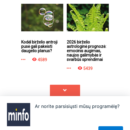
Kodėl birželio antroji
2026 birželio
pusė gali pakeisti
astrologinė prognozė:
daugelio planus?
emocinis augimas,
naujos galimybės ir
svarbūs sprendimai
4589
5439
Ar norite parsisiųsti mūsų programėlę?
Apie
Autoriai
Partneriai