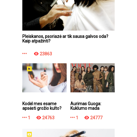
Pleiskanos, psoriazė ar tik sausa galvos oda?
Kaip atpažinti?
23863
Kodėl mes esame
Aurimas Guoga:
apsėsti grožio kulto?
Kuklumo mada
1
24763
1
24777