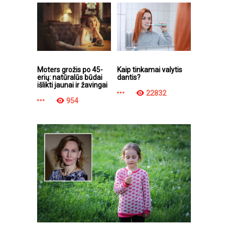
Moters grožis po 45-
Kaip tinkamai valytis
erių: natūralūs būdai
dantis?
išlikti jaunai ir žavingai
22832
954