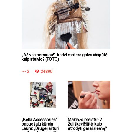
,,Aš vos nemiriau!": kodėl moters galva išsipūtė
kaip ateivio? (FOTO)
2
24890
„Bella Accessories“
Makiažo meistrė V.
papuošalų kūrėja
Žališkevičiūtė: kaip
Laura: „Drugeliai turi
atrodyti gerai žiemą?