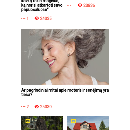
kažką tokio magiško,
ką norisi atkartoti savo
23836
papuošaluose“
1
24335
Ar pagrindiniai mitai apie moteris ir senėjimą yra
tiesa?
2
25030