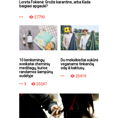
Loreta Fokienė: Grožis karantine, arba Kada
baigiasi apgaulė?
27790
10 kenksmingų
Du meksikiečiai sukūrė
sveikatai cheminių
veganams tinkančią
medžiagų, kurios
odą iš kaktusų
randamos šampūnų
sudėtyje
25419
3
25247