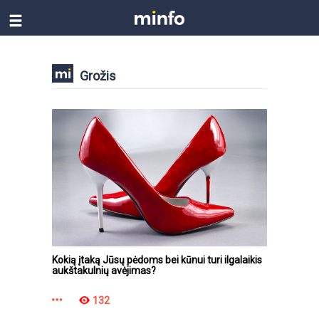
Grožis
Kokią įtaką Jūsų pėdoms bei kūnui turi ilgalaikis
aukštakulnių avėjimas?
132