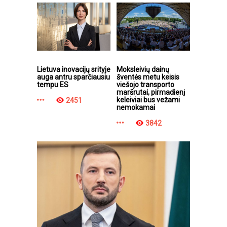
Lietuva inovacijų srityje
Moksleivių dainų
auga antru sparčiausiu
šventės metu keisis
tempu ES
viešojo transporto
maršrutai, pirmadienį
keleiviai bus vežami
2451
nemokamai
3842