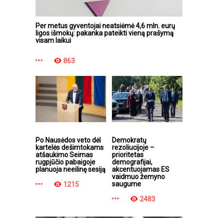
Per metus gyventojai neatsiėmė 4,6 mln. eurų
ligos išmokų: pakanka pateikti vieną prašymą
visam laikui
863
Po Nausėdos veto dėl
Demokratų
kartelės dešimtokams
rezoliucijoje –
atšaukimo Seimas
prioritetas
rugpjūčio pabaigoje
demografijai,
planuoja neeilinę sesiją
akcentuojamas ES
vaidmuo žemyno
saugume
1215
2483