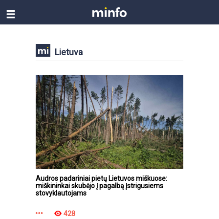
Lietuva
Audros padariniai pietų Lietuvos miškuose:
miškininkai skubėjo į pagalbą įstrigusiems
stovyklautojams
428