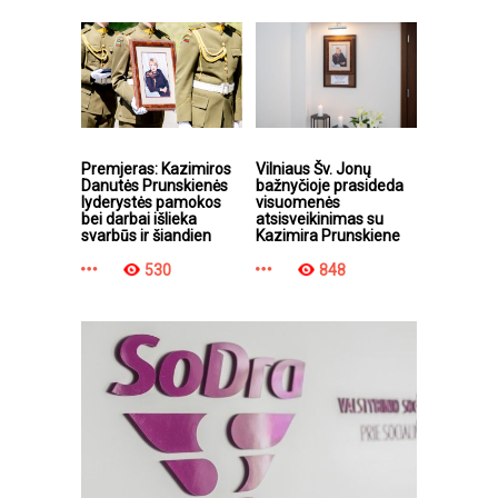
Premjeras: Kazimiros
Vilniaus Šv. Jonų
Danutės Prunskienės
bažnyčioje prasideda
lyderystės pamokos
visuomenės
bei darbai išlieka
atsisveikinimas su
svarbūs ir šiandien
Kazimira Prunskiene
530
848