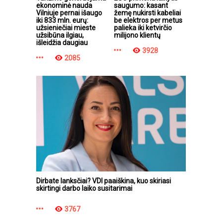
ekonominė nauda
saugumo: kasant
Vilniuje pernai išaugo
žemę nukirsti kabeliai
iki 833 mln. eurų:
be elektros per metus
užsieniečiai mieste
palieka iki ketvirčio
užsibūna ilgiau,
milijono klientų
išleidžia daugiau
3928
2085
Dirbate lanksčiai? VDI paaiškina, kuo skiriasi
skirtingi darbo laiko susitarimai
3767