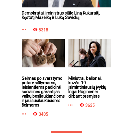
Demokratai į ministrus siūlo Liną Kukuraitį,
Kęstutį Mažeiką ir Luką Savicką
5318
Seimas po svarstymo
Ministrai, balionai,
pritarė siūlymams,
krizės: 10
leisiantiems padidinti
įsimintiniausių įvykių
socialines garantijas
Ingai Ruginienei
vaikų besilaukiančioms
dirbant premjere
ir jau susilaukusioms
šeimoms
3635
3405