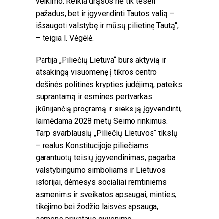
veikimo. Reikia drąsos ne tik tesėti
pažadus, bet ir įgyvendinti Tautos valią –
išsaugoti valstybę ir mūsų pilietinę Tautą“,
– teigia I. Vėgėlė.
Partija „Piliečių Lietuva“ burs aktyvią ir
atsakingą visuomenę į tikros centro
dešinės politinės krypties judėjimą, pateiks
suprantamą ir esmines pertvarkas
įkūnijančią programą ir sieks ją įgyvendinti,
laimėdama 2028 metų Seimo rinkimus.
Tarp svarbiausių „Piliečių Lietuvos“ tikslų
– realus Konstitucijoje piliečiams
garantuotų teisių įgyvendinimas, pagarba
valstybingumo simboliams ir Lietuvos
istorijai, dėmesys socialiai remtiniems
asmenims ir sveikatos apsaugai, minties,
tikėjimo bei žodžio laisvės apsauga,
asmens privataus gyvenimo