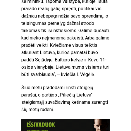
šeimininku. Tapome valstybe, kurioje Tauta
prarado realią galią spręsti, politikai vis
dažniau nebepagrindžia savo sprendimų, o
teisingumas pernelyg dažnai atrodo
taikomas tik išrinktiesiems. Galime dūsauti,
kad nieko neįmanoma pakeisti. Arba galime
pradėti veikti. Kviečiame visus telktis
atkuriant Lietuvą, kurios pamatai buvo
padėti Sąjūdyje, Baltijos kelyje ir Kovo 11-
osios vienybėje. Lietuva mums visiems turi
būti svarbiausia“, – kviečia I. Vėgėlė.
Šiuo metu pradedami rinkti steigėjų
parašai, o partijos „Piliečių Lietuva“
steigiamąjį suvažiavimą ketinama surengti
šių metų rudenį.