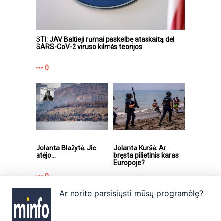
STI: JAV Baltieji rūmai paskelbė ataskaitą dėl
SARS-CoV-2 viruso kilmės teorijos
0
Jolanta Blažytė. Jie
Jolanta Kuršė. Ar
atėjo...
bręsta pilietinis karas
Europoje?
0
0
Ar norite parsisiųsti mūsų programėlę?
Apie
Autoriai
Partneriai