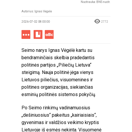
Nuotrauka: BNS nuotr.
Autorius: Ignas Vėgėlė
2026-07-02 08:00:00
2772
Seimo narys Ignas Vėgėlė kartu su
bendraminčiais skelbia pradedantis
politinės partijos „Piliečių Lietuva“
steigimą. Nauja politinė jėga vienys
Lietuvos piliečius, visuomenines ir
politines organizacijas, siekiančias
esminių politinės sistemos pokyčių.
Po Seimo rinkimų vadinamuosius
„dešiniuosius“ pakeitus „kairiaisiais“,
gyvenimas ir valdžios veikimo kryptis
Lietuvoje iš esmės nekinta. Visuomenė