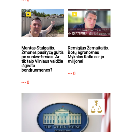
Mantas Stulgaitis.
Remigijus Žemaitaitis.
Žmonės pasiryžę gultis
Botų agronomas
po sunkvežimiais. Ar
Mykolas Katkus ir jo
tik taip Vilniaus valdžia
milijonai
išgirsta
bendruomenes?
0
0