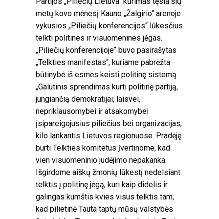
Partijos „Piliečių Lietuva“ kūrimas tęsia šių
metų kovo mėnesį Kauno „Žalgirio“ arenoje
vykusios „Piliečių konferencijos“ lūkesčius
telkti politines ir visuomenines jėgas.
„Piliečių konferencijoje“ buvo pasirašytas
„Telkties manifestas“, kuriame pabrėžta
būtinybė iš esmės keisti politinę sistemą.
„Galutinis sprendimas kurti politinę partiją,
jungiančią demokratijai, laisvei,
nepriklausomybei ir atsakomybei
įsipareigojusius piliečius bei organizacijas,
kilo lankantis Lietuvos regionuose. Pradėję
burti Telkties komitetus įvertinome, kad
vien visuomeninio judėjimo nepakanka.
Išgirdome aiškų žmonių lūkestį nedelsiant
telktis į politinę jėgą, kuri kaip didelis ir
galingas kumštis kvies visus telktis tam,
kad pilietinė Tauta taptų mūsų valstybės