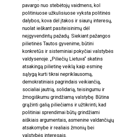
pavargo nuo stebėtojų vaidmens, kol
politiniuose užkulisiuose vyksta politinės
dalybos, kova dėl įtakos ir siaurų interesų,
nuolat ieškant pasiteisinimų dėl
neįgyvendintų pažadų. Siekiant pažangos
pilietinės Tautos gyvenime, būtini
konkretūs ir sisteminiai pokyčiai valstybės
valdysenoje. „Piliečių Lietuva“ skatins
atsakingą pilietinę veiklą kaip esminę
sąlygą kurti tikrai nepriklausomą,
demokratiniais pagrindais veikiančią,
socialiai jautrią, solidarią, teisingumu ir
žmogiškumu grindžiamą valstybę. Būtina
grąžinti galią piliečiams ir užtikrinti, kad
politiniai sprendimai būtų grindžiami
aiškiais argumentais, asmenine valdančiųjų
atsakomybe ir realiais žmonių bei
valstybės interesais.