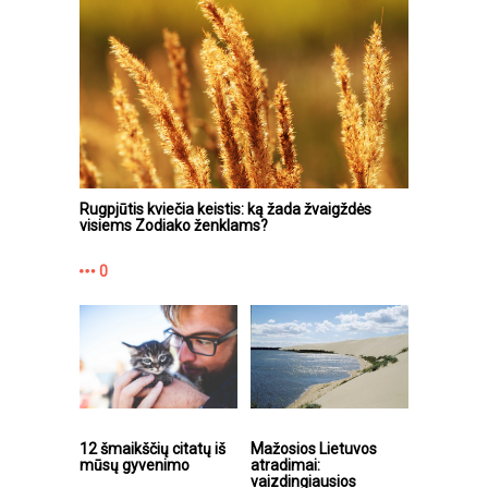
Rugpjūtis kviečia keistis: ką žada žvaigždės
visiems Zodiako ženklams?
0
12 šmaikščių citatų iš
Mažosios Lietuvos
mūsų gyvenimo
atradimai:
vaizdingiausios