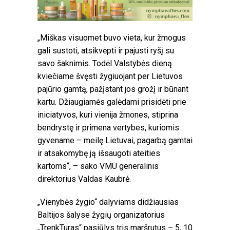
„Miškas visuomet buvo vieta, kur žmogus
gali sustoti, atsikvėpti ir pajusti ryšį su
savo šaknimis. Todėl Valstybės dieną
kviečiame švęsti žygiuojant per Lietuvos
pajūrio gamtą, pažįstant jos grožį ir būnant
kartu. Džiaugiamės galėdami prisidėti prie
iniciatyvos, kuri vienija žmones, stiprina
bendrystę ir primena vertybes, kuriomis
gyvename – meilę Lietuvai, pagarbą gamtai
ir atsakomybę ją išsaugoti ateities
kartoms“, – sako VMU generalinis
direktorius Valdas Kaubrė.
„Vienybės žygio“ dalyviams didžiausias
Baltijos šalyse žygių organizatorius
„TrenkTuras“ pasiūlys tris maršrutus – 5, 10