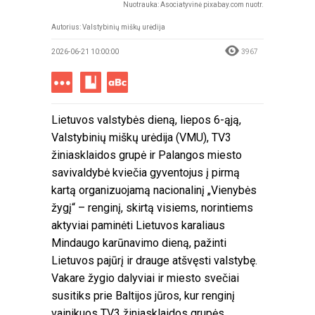
Nuotrauka: Asociatyvinė pixabay.com nuotr.
Autorius: Valstybinių miškų urėdija
2026-06-21 10:00:00
3967
Lietuvos valstybės dieną, liepos 6-ąją,
Valstybinių miškų urėdija (VMU), TV3
žiniasklaidos grupė ir Palangos miesto
savivaldybė kviečia gyventojus į pirmą
kartą organizuojamą nacionalinį „Vienybės
žygį“ – renginį, skirtą visiems, norintiems
aktyviai paminėti Lietuvos karaliaus
Mindaugo karūnavimo dieną, pažinti
Lietuvos pajūrį ir drauge atšvęsti valstybę.
Vakare žygio dalyviai ir miesto svečiai
susitiks prie Baltijos jūros, kur renginį
vainikuos TV3 žiniasklaidos grupės