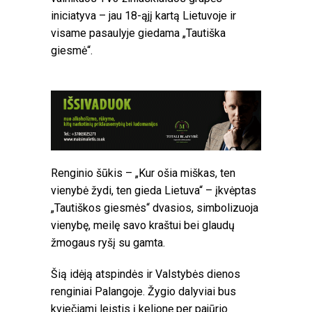
iniciatyva – jau 18-ąjį kartą Lietuvoje ir
visame pasaulyje giedama „Tautiška
giesmė“.
Renginio šūkis – „Kur ošia miškas, ten
vienybė žydi, ten gieda Lietuva“ – įkvėptas
„Tautiškos giesmės“ dvasios, simbolizuoja
vienybę, meilę savo kraštui bei glaudų
žmogaus ryšį su gamta.
Šią idėją atspindės ir Valstybės dienos
renginiai Palangoje. Žygio dalyviai bus
kviečiami leistis į kelionę per pajūrio