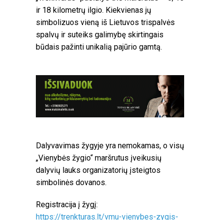
ir 18 kilometrų ilgio. Kiekvienas jų
simbolizuos vieną iš Lietuvos trispalvės
spalvų ir suteiks galimybę skirtingais
būdais pažinti unikalią pajūrio gamtą.
Dalyvavimas žygyje yra nemokamas, o visų
„Vienybės žygio“ maršrutus įveikusių
dalyvių lauks organizatorių įsteigtos
simbolinės dovanos.
Registracija į žygį:
https://trenkturas.lt/vmu-vienybes-zygis-