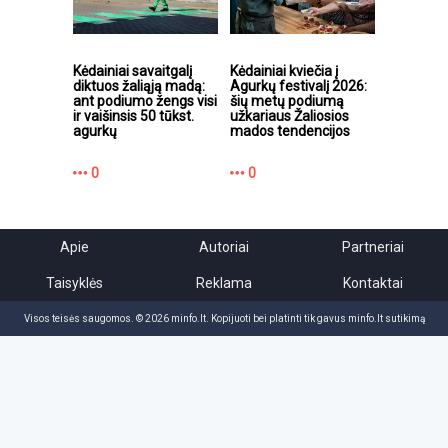
Kėdainiai savaitgalį
Kėdainiai kviečia į
diktuos žaliąją madą:
Agurkų festivalį 2026:
ant podiumo žengs visi
šių metų podiumą
ir vaišinsis 50 tūkst.
užkariaus Žaliosios
agurkų
mados tendencijos
0
0
Apie
Autoriai
Partneriai
Taisyklės
Reklama
Kontaktai
Visos teisės saugomos. © 2026 minfo.lt. Kopijuoti bei platinti tik gavus minfo.lt sutikimą