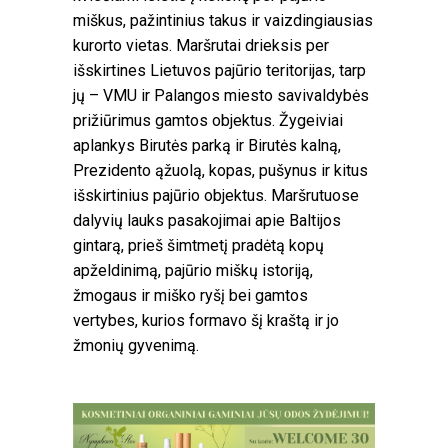
miškus, pažintinius takus ir vaizdingiausias
kurorto vietas. Maršrutai drieksis per
išskirtines Lietuvos pajūrio teritorijas, tarp
jų – VMU ir Palangos miesto savivaldybės
prižiūrimus gamtos objektus. Žygeiviai
aplankys Birutės parką ir Birutės kalną,
Prezidento ąžuolą, kopas, pušynus ir kitus
išskirtinius pajūrio objektus. Maršrutuose
dalyvių lauks pasakojimai apie Baltijos
gintarą, prieš šimtmetį pradėtą kopų
apželdinimą, pajūrio miškų istoriją,
žmogaus ir miško ryšį bei gamtos
vertybes, kurios formavo šį kraštą ir jo
žmonių gyvenimą.