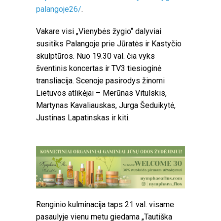
palangoje26/
.
Vakare visi „Vienybės žygio“ dalyviai
susitiks Palangoje prie Jūratės ir Kastyčio
skulptūros. Nuo 19.30 val. čia vyks
šventinis koncertas ir TV3 tiesioginė
transliacija. Scenoje pasirodys žinomi
Lietuvos atlikėjai – Merūnas Vitulskis,
Martynas Kavaliauskas, Jurga Šeduikytė,
Justinas Lapatinskas ir kiti.
Renginio kulminacija taps 21 val. visame
pasaulyje vienu metu giedama „Tautiška