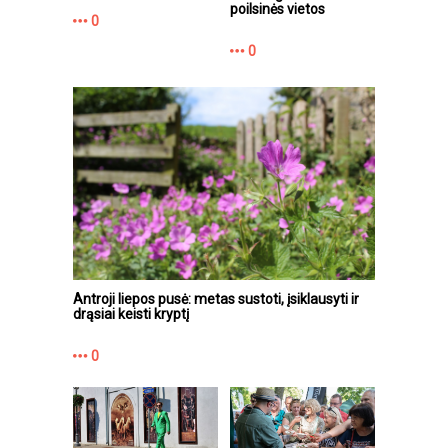
poilsinės vietos
0
0
Antroji liepos pusė: metas sustoti, įsiklausyti ir
drąsiai keisti kryptį
0