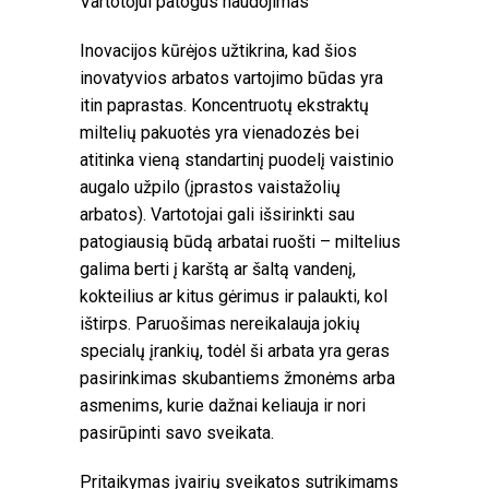
Vartotojui patogus naudojimas
Inovacijos kūrėjos užtikrina, kad šios
inovatyvios arbatos vartojimo būdas yra
itin paprastas. Koncentruotų ekstraktų
miltelių pakuotės yra vienadozės bei
atitinka vieną standartinį puodelį vaistinio
augalo užpilo (įprastos vaistažolių
arbatos). Vartotojai gali išsirinkti sau
patogiausią būdą arbatai ruošti – miltelius
galima berti į karštą ar šaltą vandenį,
kokteilius ar kitus gėrimus ir palaukti, kol
ištirps. Paruošimas nereikalauja jokių
specialų įrankių, todėl ši arbata yra geras
pasirinkimas skubantiems žmonėms arba
asmenims, kurie dažnai keliauja ir nori
pasirūpinti savo sveikata.
Pritaikymas įvairių sveikatos sutrikimams