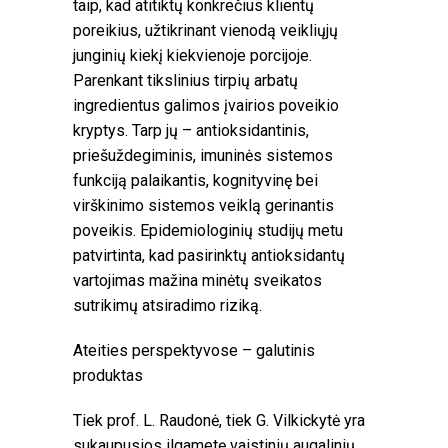
taip, kad atitiktų konkrečius klientų
poreikius, užtikrinant vienodą veikliųjų
junginių kiekį kiekvienoje porcijoje.
Parenkant tikslinius tirpių arbatų
ingredientus galimos įvairios poveikio
kryptys. Tarp jų – antioksidantinis,
priešuždegiminis, imuninės sistemos
funkciją palaikantis, kognityvinę bei
virškinimo sistemos veiklą gerinantis
poveikis. Epidemiologinių studijų metu
patvirtinta, kad pasirinktų antioksidantų
vartojimas mažina minėtų sveikatos
sutrikimų atsiradimo riziką.
Ateities perspektyvose – galutinis
produktas
Tiek prof. L. Raudonė, tiek G. Vilkickytė yra
sukaupusios ilgametę vaistinių augalinių