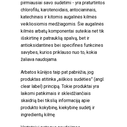
pirmiausiai savo sudėtimi - yra praturtintos
chlorofilu, karotenoidais, antocianinais,
katechinais ir kitomis augalinės kilmės
veikliosiomis medžiagomis. Šie augalinės
kilmės arbatų komponentai suteikia net tik
išskirtinę ir patrauklią spalvą, bet ir
antioksidantines bei specifines funkcines
savybes, kurios priklauso nuo to, kokia
žaliava naudojama.
Arbatos kūrėjos taip pat pabrėžia, jog
produktas atitinka „aiškios sudėties” (angl.
clear label) principą. Tokie produktai yra
laikomi patikimais ir skleidžiančiais
skaidrią bei tikslią informaciją apie
produkto kokybinę, kiekybinę sudėtį ir
ingredientų kilmę.