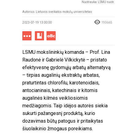
Nuotrauka: LSMU nuotr.
Autorius: Lietuvos sveikatos mokslų universitetas
2023-07-19 13:00:00
193665
LSMU mokslininkių komanda – Prof. Lina
Raudonė ir Gabrielė Vilkickytė – pristato
efektyvesnę gydomųjų arbatų alternatyvą
– tirpias augalinių ekstraktų arbatas,
praturtintas chlorofilu, karotenoidais,
antocianinais, katechinais ir kitomis
augalinės kilmės veikliosiomis
medžiagomis. Taip idėjos autorės siekia
sukurti pažangesnį produktą, kurio
dozavimas būtų patogus ir pritaikytas
šiuolaikinio žmogaus poreikiams.