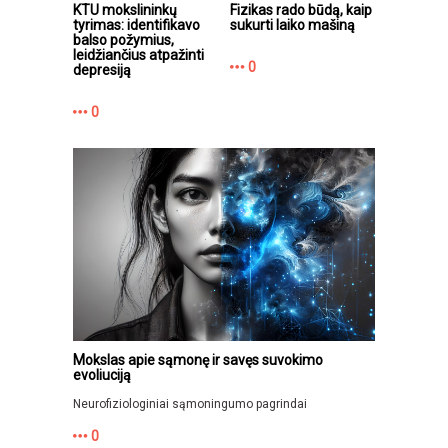
KTU mokslininkų
Fizikas rado būdą, kaip
tyrimas: identifikavo
sukurti laiko mašiną
balso požymius,
leidžiančius atpažinti
0
depresiją
0
Mokslas apie sąmonę ir savęs suvokimo
evoliuciją
Neurofiziologiniai sąmoningumo pagrindai
0