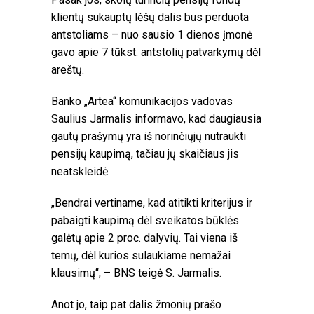
klientų sukauptų lėšų dalis bus perduota
antstoliams – nuo sausio 1 dienos įmonė
gavo apie 7 tūkst. antstolių patvarkymų dėl
areštų.
Banko „Artea“ komunikacijos vadovas
Saulius Jarmalis informavo, kad daugiausia
gautų prašymų yra iš norinčiųjų nutraukti
pensijų kaupimą, tačiau jų skaičiaus jis
neatskleidė.
„Bendrai vertiname, kad atitikti kriterijus ir
pabaigti kaupimą dėl sveikatos būklės
galėtų apie 2 proc. dalyvių. Tai viena iš
temų, dėl kurios sulaukiame nemažai
klausimų“, – BNS teigė S. Jarmalis.
Anot jo, taip pat dalis žmonių prašo