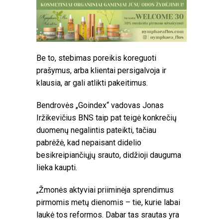
Be to, stebimas poreikis koreguoti
prašymus, arba klientai persigalvoja ir
klausia, ar gali atlikti pakeitimus.
Bendrovės „Goindex“ vadovas Jonas
Iržikevičius BNS taip pat teigė konkrečių
duomenų negalintis pateikti, tačiau
pabrėžė, kad nepaisant didelio
besikreipiančiųjų srauto, didžioji dauguma
lieka kaupti.
„Žmonės aktyviai priiminėja sprendimus
pirmomis metų dienomis – tie, kurie labai
laukė tos reformos. Dabar tas srautas yra