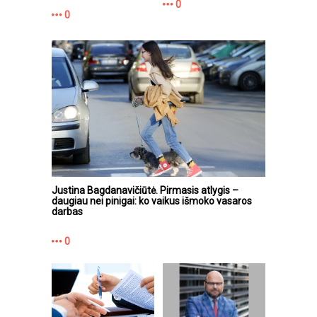
0
0
Justina Bagdanavičiūtė. Pirmasis atlygis –
daugiau nei pinigai: ko vaikus išmoko vasaros
darbas
0