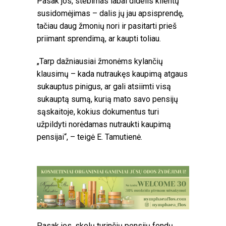
Pasak jos, stebimas labai didelis klientų
susidomėjimas – dalis jų jau apsisprendę,
tačiau daug žmonių nori ir pasitarti prieš
priimant sprendimą, ar kaupti toliau.
„Tarp dažniausiai žmonėms kylančių
klausimų – kada nutraukęs kaupimą atgaus
sukauptus pinigus, ar gali atsiimti visą
sukauptą sumą, kurią mato savo pensijų
sąskaitoje, kokius dokumentus turi
užpildyti norėdamas nutraukti kaupimą
pensijai“, – teigė E. Tamutienė.
Pasak jos, skolų turinčių pensijų fondų