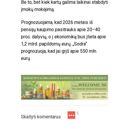
Be to, bet kiek kartų galima laikinai stabdyti
įmokų mokėjimą.
Prognozuojama, kad 2026 metais iš
pensijų kaupimo pasitrauks apie 20–40
proc. dalyvių, o į ekonomiką bus įlieta apie
1,2 mlrd. papildomų eurų. „Sodra“
prognozuoja, kad jai grįš apie 550 mln.
eurų.
1
Skaityti komentarus