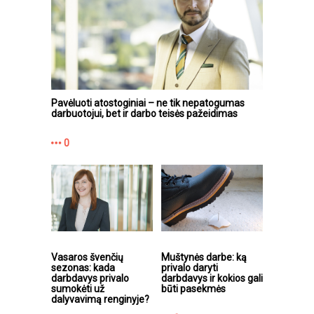
Pavėluoti atostoginiai – ne tik nepatogumas
darbuotojui, bet ir darbo teisės pažeidimas
0
Vasaros švenčių
Muštynės darbe: ką
sezonas: kada
privalo daryti
darbdavys privalo
darbdavys ir kokios gali
sumokėti už
būti pasekmės
dalyvavimą renginyje?