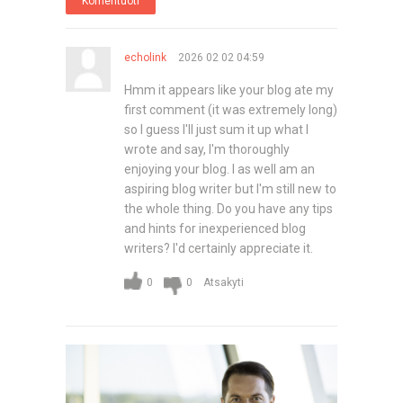
Komentuoti
echolink
2026 02 02 04:59
Hmm it appears like your blog ate my
first comment (it was extremely long)
so I guess I'll just sum it up what I
wrote and say, I'm thoroughly
enjoying your blog. I as well am an
aspiring blog writer but I'm still new to
the whole thing. Do you have any tips
and hints for inexperienced blog
writers? I'd certainly appreciate it.
Atsakyti
0
0