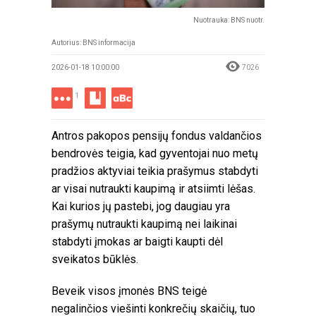
Nuotrauka: BNS nuotr.
Autorius:
BNS informacija
2026-01-18 10:00:00
7026
1
Antros pakopos pensijų fondus valdančios
bendrovės teigia, kad gyventojai nuo metų
pradžios aktyviai teikia prašymus stabdyti
ar visai nutraukti kaupimą ir atsiimti lėšas.
Kai kurios jų pastebi, jog daugiau yra
prašymų nutraukti kaupimą nei laikinai
stabdyti įmokas ar baigti kaupti dėl
sveikatos būklės.
Beveik visos įmonės BNS teigė
negalinčios viešinti konkrečių skaičių, tuo