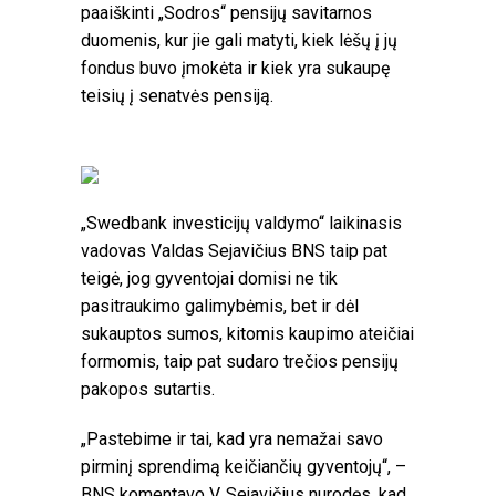
paaiškinti „Sodros“ pensijų savitarnos
duomenis, kur jie gali matyti, kiek lėšų į jų
fondus buvo įmokėta ir kiek yra sukaupę
teisių į senatvės pensiją.
„Swedbank investicijų valdymo“ laikinasis
vadovas Valdas Sejavičius BNS taip pat
teigė, jog gyventojai domisi ne tik
pasitraukimo galimybėmis, bet ir dėl
sukauptos sumos, kitomis kaupimo ateičiai
formomis, taip pat sudaro trečios pensijų
pakopos sutartis.
„Pastebime ir tai, kad yra nemažai savo
pirminį sprendimą keičiančių gyventojų“, –
BNS komentavo V. Sejavičius nurodęs, kad