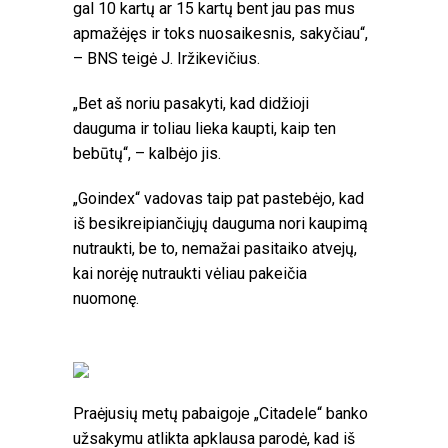
gal 10 kartų ar 15 kartų bent jau pas mus
apmažėjęs ir toks nuosaikesnis, sakyčiau“,
– BNS teigė J. Iržikevičius.
„Bet aš noriu pasakyti, kad didžioji
dauguma ir toliau lieka kaupti, kaip ten
bebūtų“, – kalbėjo jis.
„Goindex“ vadovas taip pat pastebėjo, kad
iš besikreipiančiųjų dauguma nori kaupimą
nutraukti, be to, nemažai pasitaiko atvejų,
kai norėję nutraukti vėliau pakeičia
nuomonę.
Praėjusių metų pabaigoje „Citadele“ banko
užsakymu atlikta apklausa parodė, kad iš