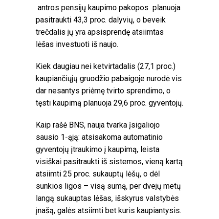
antros pensijų kaupimo pakopos planuoja
pasitraukti 43,3 proc. dalyvių, o beveik
trečdalis jų yra apsisprendę atsiimtas
lėšas investuoti iš naujo.
Kiek daugiau nei ketvirtadalis (27,1 proc.)
kaupiančiųjų gruodžio pabaigoje nurodė vis
dar nesantys priėmę tvirto sprendimo, o
tęsti kaupimą planuoja 29,6 proc. gyventojų.
Kaip rašė BNS, nauja tvarka įsigaliojo
sausio 1-ąją: atsisakoma automatinio
gyventojų įtraukimo į kaupimą, leista
visiškai pasitraukti iš sistemos, vieną kartą
atsiimti 25 proc. sukauptų lėšų, o dėl
sunkios ligos – visą sumą, per dvejų metų
langą sukauptas lėšas, išskyrus valstybės
įnašą, galės atsiimti bet kuris kaupiantysis.