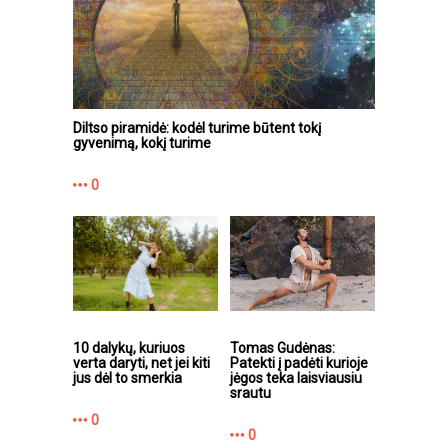
Diltso piramidė: kodėl turime būtent tokį
gyvenimą, kokį turime
0
10 dalykų, kuriuos
Tomas Gudėnas:
verta daryti, net jei kiti
Patekti į padėti kurioje
jus dėl to smerkia
jėgos teka laisviausiu
srautu
0
0