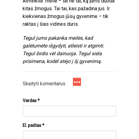
Atminkite: meilė – tai ne tai, ką jums duoda
kitas žmogus. Tai tai, kas pažadina jus. Ir
kiekvienas žmogus jūsų gyvenime – tik
raktas į šias vidines duris.
Tegul jums pakanka meilės, kad
galėtumėte išgydyti, atleisti ir atgimti.
Tegul širdis vėl dainuoja. Tegul siela
prisimena, kodėl atėjo į šį gyvenimą.
Skaityti komentarus
Vardas
*
El. paštas
*