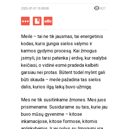
2025-07-31 15:00:00
827
Meilė – tai ne tik jausmas, tai energetinis
kodas, kuris įjungia sielos valymo ir
karmos gydymo procesą. Kai žmogus
įsimyli, jis tarsi patenka į erdvę, kur realybė
keičiasi, o vidinė esmė pradeda kalbėti
garsiau nei protas. Būtent todėl mylint gali
būti skauda – meilė pažadina tas sielos
dalis, kurios ilgą laiką buvo užmigę.
Mes ne tik susitinkame žmones. Mes juos
prisimename. Susiduriame su tais, kurie jau
buvo mūsų gyvenime – kitose
inkarnacijose, kitose formose, kitomis
aplinkybėmis. Ir jei ryšys su žmogumi yra