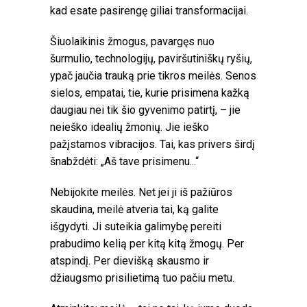
kad esate pasirengę giliai transformacijai.
Šiuolaikinis žmogus, pavargęs nuo
šurmulio, technologijų, paviršutiniškų ryšių,
ypač jaučia trauką prie tikros meilės. Senos
sielos, empatai, tie, kurie prisimena kažką
daugiau nei tik šio gyvenimo patirtį, – jie
neieško idealių žmonių. Jie ieško
pažįstamos vibracijos. Tai, kas privers širdį
šnabždėti: „Aš tave prisimenu...“
Nebijokite meilės. Net jei ji iš pažiūros
skaudina, meilė atveria tai, ką galite
išgydyti. Ji suteikia galimybę pereiti
prabudimo kelią per kitą kitą žmogų. Per
atspindį. Per dievišką skausmo ir
džiaugsmo prisilietimą tuo pačiu metu.