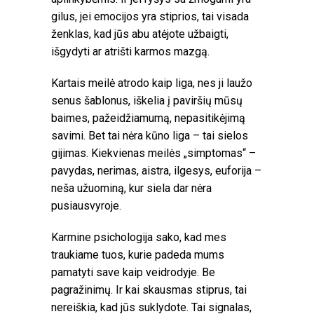
gilus, jei emocijos yra stiprios, tai visada
ženklas, kad jūs abu atėjote užbaigti,
išgydyti ar atrišti karmos mazgą.
Kartais meilė atrodo kaip liga, nes ji laužo
senus šablonus, iškelia į paviršių mūsų
baimes, pažeidžiamumą, nepasitikėjimą
savimi. Bet tai nėra kūno liga – tai sielos
gijimas. Kiekvienas meilės „simptomas“ –
pavydas, nerimas, aistra, ilgesys, euforija –
neša užuominą, kur siela dar nėra
pusiausvyroje.
Karmine psichologija sako, kad mes
traukiame tuos, kurie padeda mums
pamatyti save kaip veidrodyje. Be
pagražinimų. Ir kai skausmas stiprus, tai
nereiškia, kad jūs suklydote. Tai signalas,