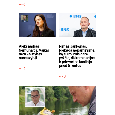
0
Aleksandras
Rimas Jankūnas.
Nemunaitis. Vaikai
Niekada nepamiršime,
nėra valstybės
ką su mumis darė
nuosavybė!
pykčio, diskriminacijos
ir prievartos koalicija
prieš 5 metus
2
0