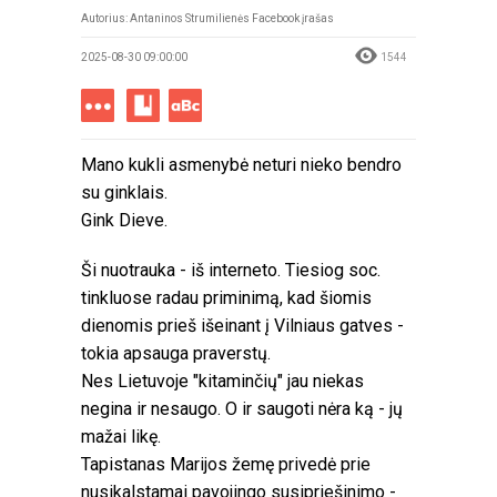
Autorius: Antaninos Strumilienės Facebook įrašas
2025-08-30 09:00:00
1544
Mano kukli asmenybė neturi nieko bendro
su ginklais.
Gink Dieve.
Ši nuotrauka - iš interneto. Tiesiog soc.
tinkluose radau priminimą, kad šiomis
dienomis prieš išeinant į Vilniaus gatves -
tokia apsauga praverstų.
Nes Lietuvoje "kitaminčių" jau niekas
negina ir nesaugo. O ir saugoti nėra ką - jų
mažai likę.
Tapistanas Marijos žemę privedė prie
nusikalstamai pavojingo susipriešinimo -