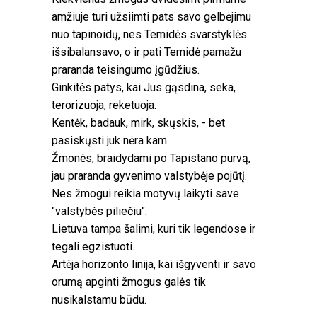
amžiuje turi užsiimti pats savo gelbėjimu
nuo tapinoidų, nes Temidės svarstyklės
išsibalansavo, o ir pati Temidė pamažu
praranda teisingumo įgūdžius.
Ginkitės patys, kai Jus gąsdina, seka,
terorizuoja, reketuoja.
Kentėk, badauk, mirk, skųskis, - bet
pasiskųsti juk nėra kam.
Žmonės, braidydami po Tapistano purvą,
jau praranda gyvenimo valstybėje pojūtį.
Nes žmogui reikia motyvų laikyti save
"valstybės piliečiu".
Lietuva tampa šalimi, kuri tik legendose ir
tegali egzistuoti.
Artėja horizonto linija, kai išgyventi ir savo
orumą apginti žmogus galės tik
nusikalstamu būdu.