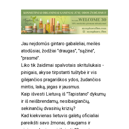
Jau neįdomūs gintaro gabalėliai, meilės
atodūsiai, žodžiai "draugas", "sąžinė",
"prasmė".
Liko tik žaidimai spalvotais skrituliukais -
pinigais, akyse tirpstanti tuštybė ir vis
gilėjančios pragariškos ydos, žudančios
mintis, laiką, jėgas ir jausmus.
Kaip išvesti Lietuvą iš "Tapistano" dykumų
ir iš neišbrendamų, nesibaigiančių,
sekinančių dvasinių krizių?
Kad kiekvienas lietuvis galėtų oficialiai
pareikšti savo žmonai, draugams ir