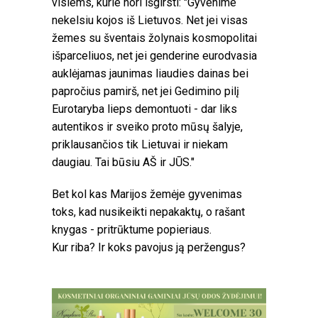
visiems, kurie nori išgirsti: "Gyvenime
nekelsiu kojos iš Lietuvos. Net jei visas
žemes su šventais žolynais kosmopolitai
išparceliuos, net jei genderine eurodvasia
auklėjamas jaunimas liaudies dainas bei
papročius pamirš, net jei Gedimino pilį
Eurotaryba lieps demontuoti - dar liks
autentikos ir sveiko proto mūsų šalyje,
priklausančios tik Lietuvai ir niekam
daugiau. Tai būsiu AŠ ir JŪS."
Bet kol kas Marijos žemėje gyvenimas
toks, kad nusikeikti nepakaktų, o rašant
knygas - pritrūktume popieriaus.
Kur riba? Ir koks pavojus ją peržengus?