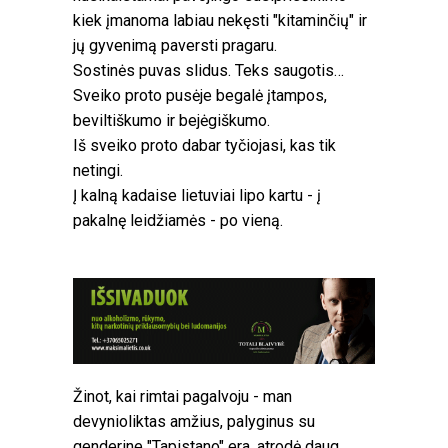
kiek įmanoma labiau nekęsti "kitaminčių" ir
jų gyvenimą paversti pragaru.
Sostinės puvas slidus. Teks saugotis…
Sveiko proto pusėje begalė įtampos,
beviltiškumo ir bejėgiškumo.
Iš sveiko proto dabar tyčiojasi, kas tik
netingi.
Į kalną kadaise lietuviai lipo kartu - į
pakalnę leidžiamės - po vieną.
Žinot, kai rimtai pagalvoju - man
devynioliktas amžius, palyginus su
genderine "Tapistano" era, atrodė daug