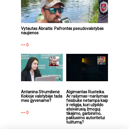
Vytautas Abraitis: Pafrontės pseudovalstybės
naujienos
0
Antanina Strumilienė:
Algimantas Rusteika. ​
Kokioje valstybėje tada
Ar rašymas–naršymas
mes gyvename?
feisbuke netampa kaip
ir religija, kuri užpildo
atsivėrusią žmoguj
0
tikėjimo, garbinimo,
paklusimo autoritetui
tuštumą?