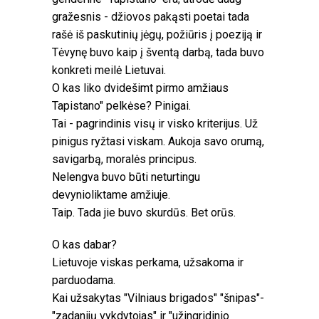
gražesnis - džiovos pakąsti poetai tada
rašė iš paskutinių jėgų, požiūris į poeziją ir
Tėvynę buvo kaip į šventą darbą, tada buvo
konkreti meilė Lietuvai.
O kas liko dvidešimt pirmo amžiaus
Tapistano" pelkėse? Pinigai.
Tai - pagrindinis visų ir visko kriterijus. Už
pinigus ryžtasi viskam. Aukoja savo orumą,
savigarbą, moralės principus.
Nelengva buvo būti neturtingu
devynioliktame amžiuje.
Taip. Tada jie buvo skurdūs. Bet orūs.
O kas dabar?
Lietuvoje viskas perkama, užsakoma ir
parduodama.
Kai užsakytas "Vilniaus brigados" "šnipas"-
"zadanijų vykdytojas" ir "užingridinio