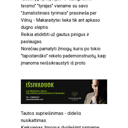
teismo" "tyrėjas" viename su savo
"žurnalistiniais tyrimais" prasineša per
Vilnių - Makaraitytei lieka tik ant apkaso
dugno slėptis.
Reikia atidirbti už gautus pinigus ir
paslaugas.
Norėčiau pamatyti žmogų, kuris po tokio
"tapistaniško" reketo pademonstruotų, kaip
įmanoma neišsikraustyti iš proto.
Tautos supriešinimas - didelis
nusikaltimas.
Kiekvienas žmogus dvidešimt pirmame