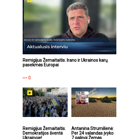
Remigijus Žemaitaitis. Irano ir Ukrainos karų
pasekmės Europai
0
Remigijus Žemaitaitis.
Antanina Strumilienė:
Demokratijos šventė
Per 24 valandas įvyko
Ukrainoje!
7 galingi Žemės