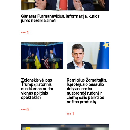
Gintaras Furmanavičius. Informacija, kurios
jums nereikia žinoti
1
Zelenskis vėl pas
Remigijus Žemaitaitis.
Trumpą: istorinis
Išprotėjusio pasaulio
susitikimas ar dar
dalyviai rimtai
vienas politinis
nusprendė rudenį ir
spektaklis?
žiemą šalis palikti be
naftos produktų
0
1