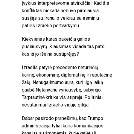
įvykius interpretavome atvirkščiai. Kad šis
konfliktas niekada nebuvo pirmiausia
susijęs su Iranu, o veikiau su esminiu
paties Izraelio pertvarkymu.
Kiekvienas karas pakeičia galios
pusiausvyrą. Klausimas visada tas pats:
kas iš jo išeina sustiprėjęs?
Izraelis patyrė precedento neturinčią
karinę, ekonominę, diplomatinę ir reputacinę
žalą. Nenugalimumo aura, kuri ilgą laiką
gaubė Netanyahu vyriausybę, subyrėjo.
Tarptautinė kritika vis stiprėja. Politiniai
nesutarimai Izraelio viduje gilėja.
Dabar pasirodo pranešimų, kad Trumpo
administracija tyliai kuria komunikacijos
kanalus su žmonėmis, kurie galėtų jį