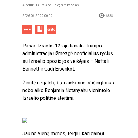
Autorius: Laura Aboli Telegram kanalas
2026-06-20 22:00:00
6838
Pasak Izraelio 12-ojo kanalo, Trumpo
administracija užmezgė neoficialius ryšius
su Izraelio opozicijos veikėjais –
Naftali
Bennett
ir
Gadi Eisenkot
.
Žinutė negalėtų būti aiškesnė: Vašingtonas
nebelaiko
Benjamin Netanyahu
vienintele
Izraelio politine ateitimi.
Jau ne vieną mėnesį teigiu, kad galbūt