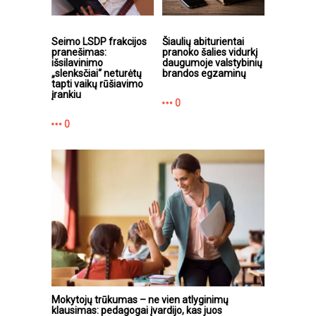
Seimo LSDP frakcijos
Šiaulių abiturientai
pranešimas:
pranoko šalies vidurkį
išsilavinimo
daugumoje valstybinių
„slenksčiai“ neturėtų
brandos egzaminų
tapti vaikų rūšiavimo
įrankiu
0
0
Mokytojų trūkumas – ne vien atlyginimų
klausimas: pedagogai įvardijo, kas juos