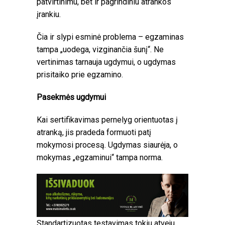
patvirtinimu, bet ir pagrindiniu atrankos
įrankiu.
Čia ir slypi esminė problema – egzaminas
tampa „uodega, vizginančia šunį“. Ne
vertinimas tarnauja ugdymui, o ugdymas
prisitaiko prie egzamino.
Pasekmės ugdymui
Kai sertifikavimas pernelyg orientuotas į
atranką, jis pradeda formuoti patį
mokymosi procesą. Ugdymas siaurėja, o
mokymas „egzaminui“ tampa norma.
Standartizuotas testavimas tokiu atveju