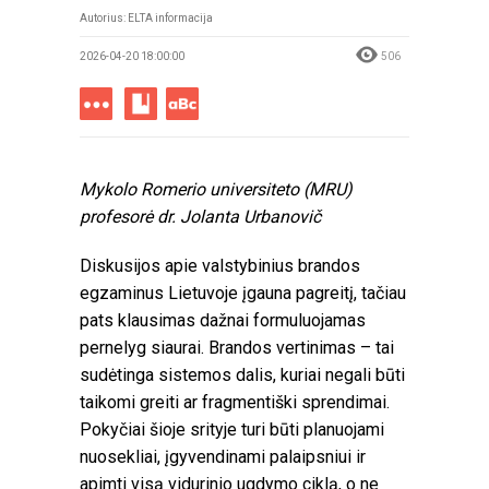
Autorius: ELTA informacija
2026-04-20 18:00:00
506
Mykolo Romerio universiteto (MRU)
profesorė dr. Jolanta Urbanovič
Diskusijos apie valstybinius brandos
egzaminus Lietuvoje įgauna pagreitį, tačiau
pats klausimas dažnai formuluojamas
pernelyg siaurai. Brandos vertinimas – tai
sudėtinga sistemos dalis, kuriai negali būti
taikomi greiti ar fragmentiški sprendimai.
Pokyčiai šioje srityje turi būti planuojami
nuosekliai, įgyvendinami palaipsniui ir
apimti visą vidurinio ugdymo ciklą, o ne