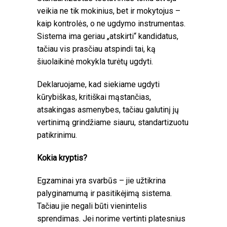
veikia ne tik mokinius, bet ir mokytojus –
kaip kontrolės, o ne ugdymo instrumentas.
Sistema ima geriau „atskirti“ kandidatus,
tačiau vis prasčiau atspindi tai, ką
šiuolaikinė mokykla turėtų ugdyti.
Deklaruojame, kad siekiame ugdyti
kūrybiškas, kritiškai mąstančias,
atsakingas asmenybes, tačiau galutinį jų
vertinimą grindžiame siauru, standartizuotu
patikrinimu.
Kokia kryptis?
Egzaminai yra svarbūs – jie užtikrina
palyginamumą ir pasitikėjimą sistema.
Tačiau jie negali būti vienintelis
sprendimas. Jei norime vertinti platesnius