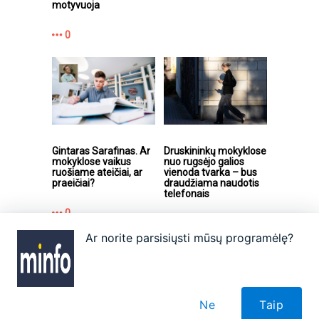
motyvuoja
0
Gintaras Sarafinas. Ar
Druskininkų mokyklose
mokyklose vaikus
nuo rugsėjo galios
ruošiame ateičiai, ar
vienoda tvarka – bus
praeičiai?
draudžiama naudotis
telefonais
0
0
Ar norite parsisiųsti mūsų programėlę?
Apie
Autoriai
Partneriai
Taisyklės
Reklama
Kontaktai
Ne
Taip