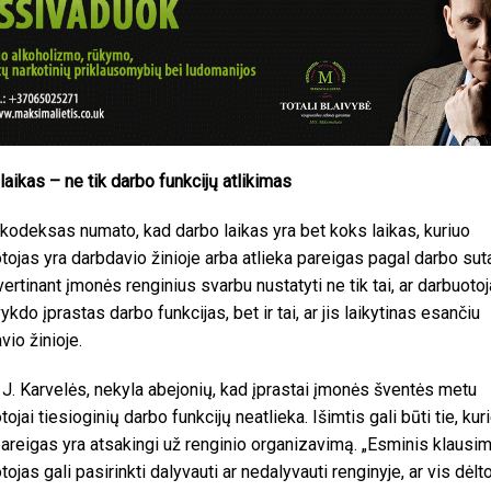
laikas – ne tik darbo funkcijų atlikimas
kodeksas numato, kad darbo laikas yra bet koks laikas, kuriuo
tojas yra darbdavio žinioje arba atlieka pareigas pagal darbo suta
vertinant įmonės renginius svarbu nustatyti ne tik tai, ar darbuoto
kdo įprastas darbo funkcijas, bet ir tai, ar jis laikytinas esančiu
vio žinioje.
J. Karvelės, nekyla abejonių, kad įprastai įmonės šventės metu
ojai tiesioginių darbo funkcijų neatlieka. Išimtis gali būti tie, kur
areigas yra atsakingi už renginio organizavimą. „Esminis klausim
ojas gali pasirinkti dalyvauti ar nedalyvauti renginyje, ar vis dėlt