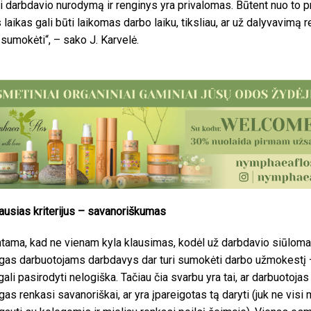
i darbdavio nurodymą ir renginys yra privalomas. Būtent nuo to p
s laikas gali būti laikomas darbo laiku, tiksliau, ar už dalyvavimą 
 sumokėti“, – sako J. Karvelė.
ausias kriterijus – savanoriškumas
tama, kad ne vienam kyla klausimas, kodėl už darbdavio siūlom
as darbuotojams darbdavys dar turi sumokėti darbo užmokestį –
gali pasirodyti nelogiška. Tačiau čia svarbu yra tai, ar darbuotojas
as renkasi savanoriškai, ar yra įpareigotas tą daryti (juk ne visi