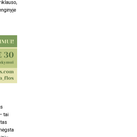
riklauso,
renginyje
as
 tai
 tas
 mėgsta