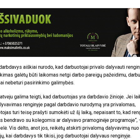
darbdavys aiškiai nurodo, kad darbuotojai privalo dalyvauti rengin
kimas galėtų būti laikomas netgi darbo pareigų pažeidimu, darb
kai nebeturi pasirinkimo galimybės.
 atveju galima teigti, kad darbuotojas yra darbdavio žinioje. Jei la
lyvavimas renginyje pagal darbdavio nurodymą yra privalomas,
tojas turi teisę prašyti sumokėti už šį laiką, nepaisant to, kad ren
is bendravo su kolegomis ar dalyvavo pramoginėje programoje“,
velė. Vis dėlto, anot jos, reikėtų atskirti privalomą dalyvavimą nuo
jų, kai darbdavys tik tikisi, jog darbuotojai dalyvaus renginyje.