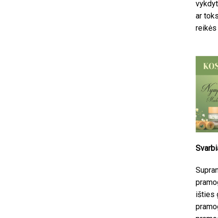
vykdyt
ar tok
reikės
Svarbi
Supran
pramog
išties 
pramog