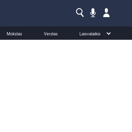
Mokslas
Verslas
Laisvalaikis