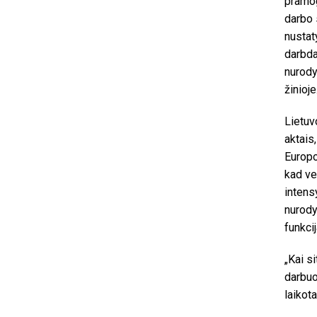
pramog
darbo 
nustat
darbda
nurody
žinioje
Lietuv
aktais,
Europo
kad ve
intens
nurody
funkcij
„Kai si
darbuo
laikota