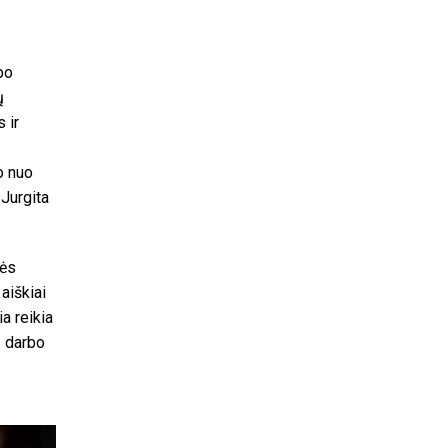
bo
ų
 ir
o nuo
 Jurgita
nės
aiškiai
a reikia
s darbo