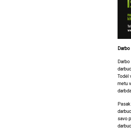
Darbo 
Darbo 
darbuo
Todėl 
metu vy
darbda
Pasak 
darbuot
savo p
darbuot