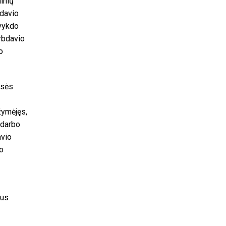
inių
bdavio
 vykdo
arbdavio
o
isės
žymėjęs,
 darbo
avio
vo
tus