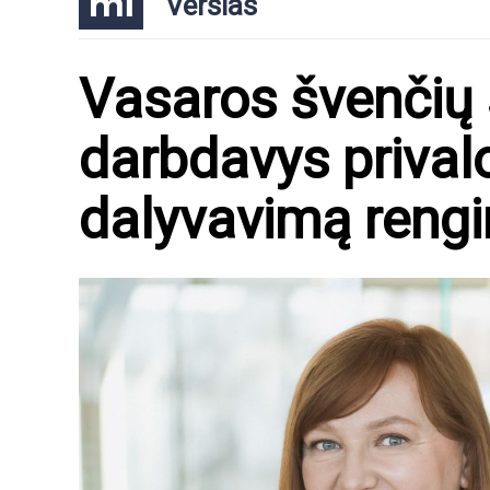
Verslas
Vasaros švenčių
darbdavys prival
dalyvavimą rengi