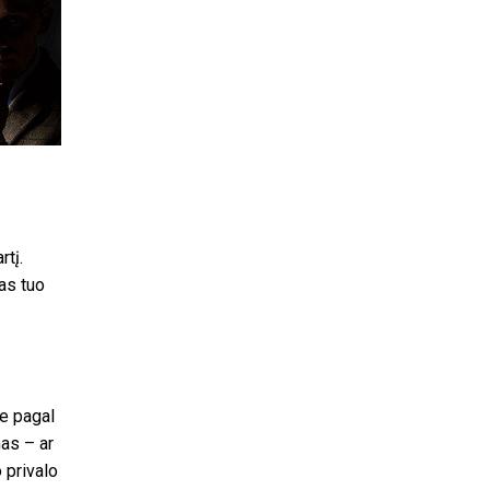
rtį.
jas tuo
ie pagal
as – ar
o privalo