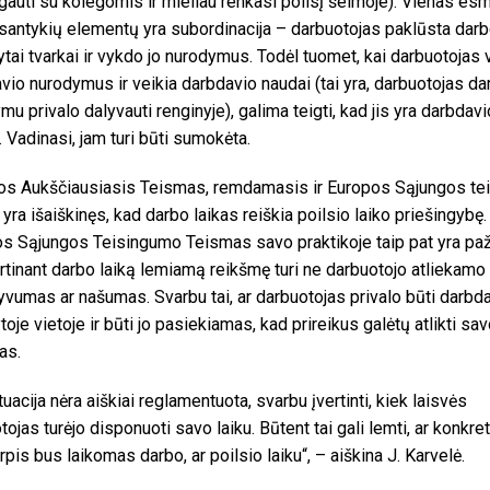
auti su kolegomis ir mieliau renkasi poilsį šeimoje). Vienas esm
santykių elementų yra subordinacija – darbuotojas paklūsta dar
ytai tvarkai ir vykdo jo nurodymus. Todėl tuomet, kai darbuotojas
vio nurodymus ir veikia darbdavio naudai (tai yra, darbuotojas d
mu privalo dalyvauti renginyje), galima teigti, kad jis yra darbdavi
. Vadinasi, jam turi būti sumokėta.
os Aukščiausiasis Teismas, remdamasis ir Europos Sąjungos te
 yra išaiškinęs, kad darbo laikas reiškia poilsio laiko priešingybę.
s Sąjungos Teisingumo Teismas savo praktikoje taip pat yra pa
rtinant darbo laiką lemiamą reikšmę turi ne darbuotojo atliekamo
yvumas ar našumas. Svarbu tai, ar darbuotojas privalo būti darbd
toje vietoje ir būti jo pasiekiamas, kad prireikus galėtų atlikti sa
as.
tuacija nėra aiškiai reglamentuota, svarbu įvertinti, kiek laisvės
tojas turėjo disponuoti savo laiku. Būtent tai gali lemti, ar konkre
rpis bus laikomas darbo, ar poilsio laiku“, – aiškina J. Karvelė.