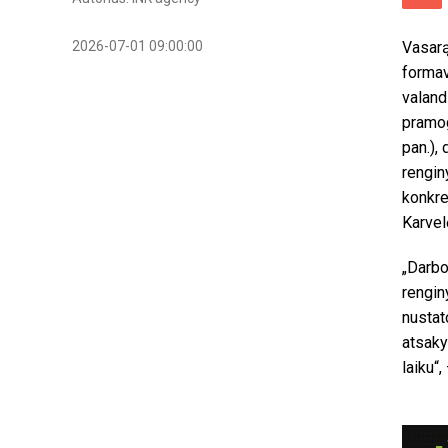
2026-07-01 09:00:00
Vasarą
formav
valand
pramog
pan.),
rengin
konkre
Karvel
„Darbo
rengin
nustat
atsaky
laiku“,