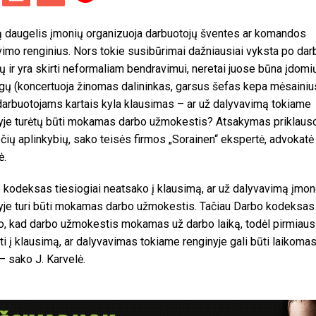
 daugelis įmonių organizuoja darbuotojų šventes ar komandos
imo renginius. Nors tokie susibūrimai dažniausiai vyksta po dar
ų ir yra skirti neformaliam bendravimui, neretai juose būna įdomi
ų (koncertuoja žinomas dalininkas, garsus šefas kepa mėsainius
 darbuotojams kartais kyla klausimas – ar už dalyvavimą tokiame
yje turėtų būti mokamas darbo užmokestis? Atsakymas priklaus
čių aplinkybių, sako teisės firmos „Sorainen“ ekspertė, advokatė
ė.
 kodeksas tiesiogiai neatsako į klausimą, ar už dalyvavimą įmo
yje turi būti mokamas darbo užmokestis. Tačiau Darbo kodeksas 
o, kad darbo užmokestis mokamas už darbo laiką, todėl pirmiausi
ti į klausimą, ar dalyvavimas tokiame renginyje gali būti laikoma
 – sako J. Karvelė.