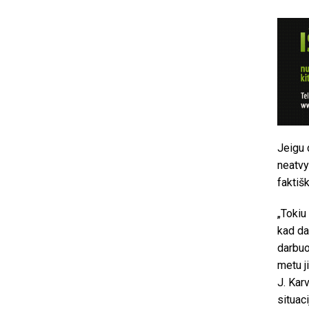
Jeigu 
neatvy
faktiš
„Tokiu
kad da
darbuo
metu j
J. Kar
situaci