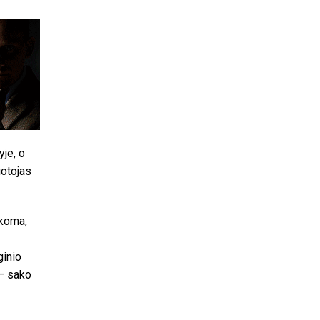
yje, o
uotojas
ikoma,
ginio
 – sako