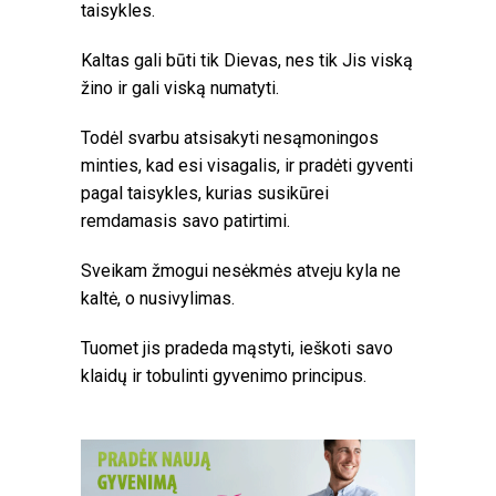
taisykles.
Kaltas gali būti tik Dievas, nes tik Jis viską
žino ir gali viską numatyti.
Todėl svarbu atsisakyti nesąmoningos
minties, kad esi visagalis, ir pradėti gyventi
pagal taisykles, kurias susikūrei
remdamasis savo patirtimi.
Sveikam žmogui nesėkmės atveju kyla ne
kaltė, o nusivylimas.
Tuomet jis pradeda mąstyti, ieškoti savo
klaidų ir tobulinti gyvenimo principus.