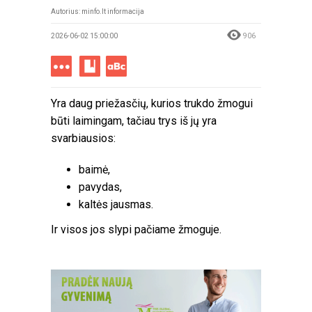
Autorius:
minfo.lt informacija
2026-06-02 15:00:00
906
Yra daug priežasčių, kurios trukdo žmogui
būti laimingam, tačiau trys iš jų yra
svarbiausios:
baimė,
pavydas,
kaltės jausmas.
Ir visos jos slypi pačiame žmoguje.