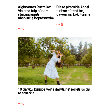
Algimantas Rusteika:
Diltso piramidė: kodėl
Visiems taip būna –
turime būtent tokį
staiga pajunti
gyvenimą, kokį turime
absoliučią beprasmybę
0
0
10 dalykų, kuriuos verta daryti, net jei kiti jus dėl
to smerkia
0