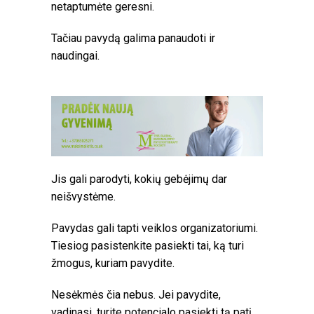
netaptumėte geresni.
Tačiau pavydą galima panaudoti ir
naudingai.
Jis gali parodyti, kokių gebėjimų dar
neišvystėme.
Pavydas gali tapti veiklos organizatoriumi.
Tiesiog pasistenkite pasiekti tai, ką turi
žmogus, kuriam pavydite.
Nesėkmės čia nebus. Jei pavydite,
vadinasi, turite potencialo pasiekti tą patį.