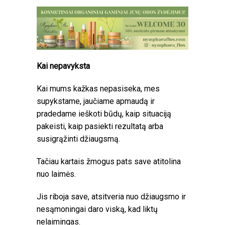
Kai nepavyksta
Kai mums kažkas nepasiseka, mes
supykstame, jaučiame apmaudą ir
pradedame ieškoti būdų, kaip situaciją
pakeisti, kaip pasiekti rezultatą arba
susigrąžinti džiaugsmą.
Tačiau kartais žmogus pats save atitolina
nuo laimės.
Jis riboja save, atsitveria nuo džiaugsmo ir
nesąmoningai daro viską, kad liktų
nelaimingas.