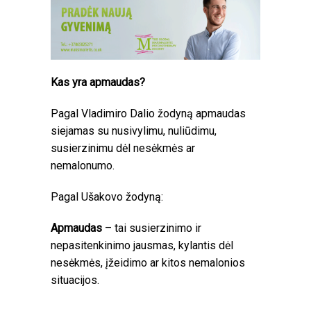
Kas yra apmaudas?
Pagal Vladimiro Dalio žodyną apmaudas
siejamas su nusivylimu, nuliūdimu,
susierzinimu dėl nesėkmės ar
nemalonumo.
Pagal Ušakovo žodyną:
Apmaudas
– tai susierzinimo ir
nepasitenkinimo jausmas, kylantis dėl
nesėkmės, įžeidimo ar kitos nemalonios
situacijos.