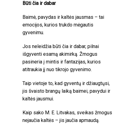
Būti čia ir dabar
Baimė, pavydas ir kaltės jausmas – tai
emocijos, kurios trukdo mėgautis
gyvenimu.
Jos neleidžia būti čia ir dabar, pilnai
išgyventi esamą akimirką. Žmogus
pasineria į mintis ir fantazijas, kurios
atitraukia jį nuo tikrojo gyvenimo.
Taip vietoje to, kad gyventų ir džiaugtųsi,
jis švaisto brangų laiką baimei, pavydui ir
kaltės jausmui.
Kaip sako M. E. Litvakas, sveikas žmogus
nejaučia kaltės – jis jaučia apmaudą.