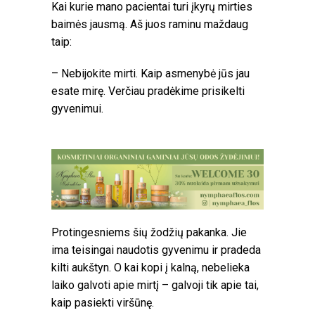
Kai kurie mano pacientai turi įkyrų mirties
baimės jausmą. Aš juos raminu maždaug
taip:
– Nebijokite mirti. Kaip asmenybė jūs jau
esate mirę. Verčiau pradėkime prisikelti
gyvenimui.
Protingesniems šių žodžių pakanka. Jie
ima teisingai naudotis gyvenimu ir pradeda
kilti aukštyn. O kai kopi į kalną, nebelieka
laiko galvoti apie mirtį – galvoji tik apie tai,
kaip pasiekti viršūnę.