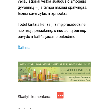
vėliau stipriai veikia suaugusio žmogaus
gyvenimą – jis tampa mažiau spalvingas,
labiau suvaržytas ir apribotas.
Todėl kartais kelias į laimę prasideda ne
nuo naujų pasiekimų, o nuo senų baimių,
pavydo ir kaltės jausmo paleidimo.
Šaltinis
Skaityti komentarus