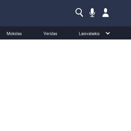
Mokslas
Verslas
Laisvalaikis