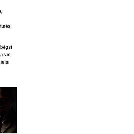
jų
 turės
abėgsi
tą vis
ielai