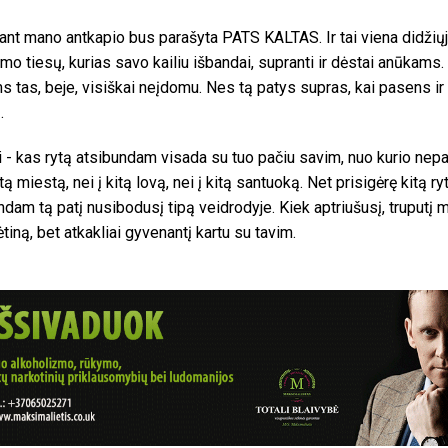
 ant mano antkapio bus parašyta PATS KALTAS. Ir tai viena didžių
mo tiesų, kurias savo kailiu išbandai, supranti ir dėstai anūkams.
s tas, beje, visiškai neįdomu. Nes tą patys supras, kai pasens ir
.
rai - kas rytą atsibundam visada su tuo pačiu savim, nuo kurio nep
itą miestą, nei į kitą lovą, nei į kitą santuoką. Net prisigėrę kitą ry
andam tą patį nusibodusį tipą veidrodyje. Kiek aptriušusį, truputį m
ėtiną, bet atkakliai gyvenantį kartu su tavim.