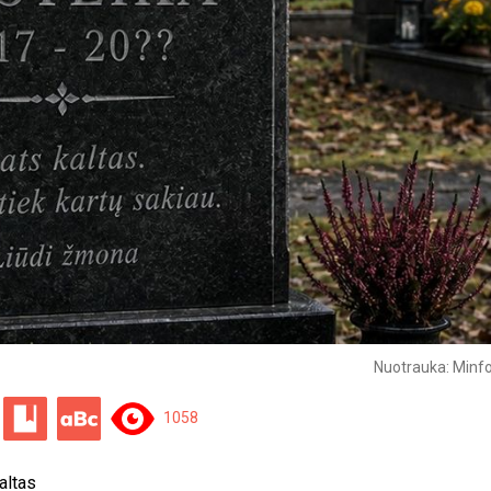
Nuotrauka: Minfo
1058
altas