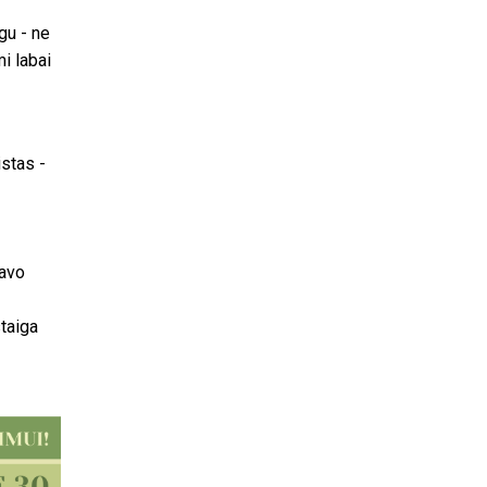
gu - ne
i labai
istas -
savo
taiga