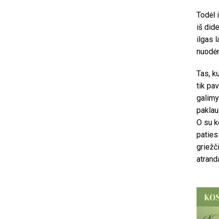
Todėl 
iš did
ilgas l
nuodė
Tas, k
tik pa
galimy
paklau
O su k
paties
griežč
atrand