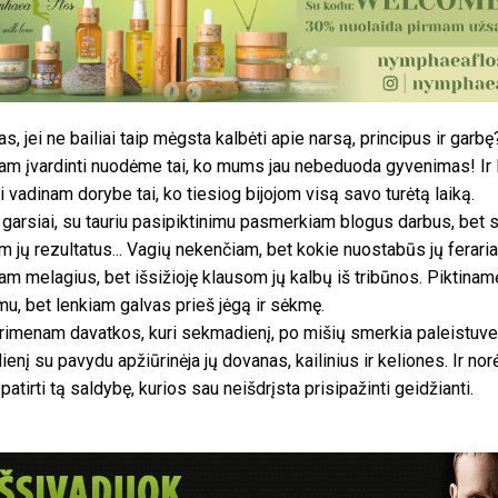
as, jei ne bailiai taip mėgsta kalbėti apie narsą, principus ir garbę?
m įvardinti nuodėme tai, ko mums jau nebeduoda gyvenimas! Ir 
i vadinam dorybe tai, ko tiesiog bijojom visą savo turėtą laiką.
 garsiai, su tauriu pasipiktinimu pasmerkiam blogus darbus, bet 
m jų rezultatus... Vagių nekenčiam, bet kokie nuostabūs jų feraria
am melagius, bet išsižioję klausom jų kalbų iš tribūnos. Piktina
mu, bet lenkiam galvas prieš jėgą ir sėkmę.
rimenam davatkos, kuri sekmadienį, po mišių smerkia paleistuv
ienį su pavydu apžiūrinėja jų dovanas, kailinius ir keliones. Ir nor
patirti tą saldybę, kurios sau neišdrįsta prisipažinti geidžianti.