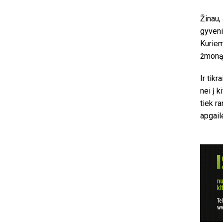
Žinau,
gyveni
Kuriem
žmoną
Ir tik
nei į k
tiek r
apgail