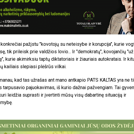
 konkrečiai pažįstu "kovotojų su neteisybe ir korupcija", kurie vog
sę, tik prileisk prie valdžios lovio... Ir "demokratų", kovojančių "už
", kurie akimirksiu taptų diktatoriais ir žiauriais autokratais. Ir kit
ų kailiais slepiasi plėšrūs vilkai.
manau, kad tas užrašas ant mano antkapio PATS KALTAS yra ne t
 tarpusavio pajuokavimas, iš kurio dažnai pažvengiam. Tai gyve
kuri leidžia suprasti ir įvertinti mūsų visų dabartinę situaciją ir
omybę.