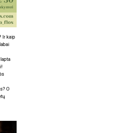
 Ir kaip
labai
slapta
i!
mės
es? O
ėtų