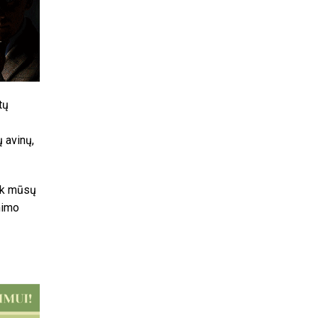
tų
ų avinų,
ik mūsų
nimo