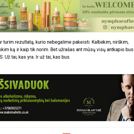
ar turim rezultatą, kurio nebegalime pakeisti. Kalbėkim, nirškim,
uokim ką ir kaip tik norim. Bet užrašas ant mūsų visų antkapio bu
 Už tai, kas yra. Ir už tai, kas bus.