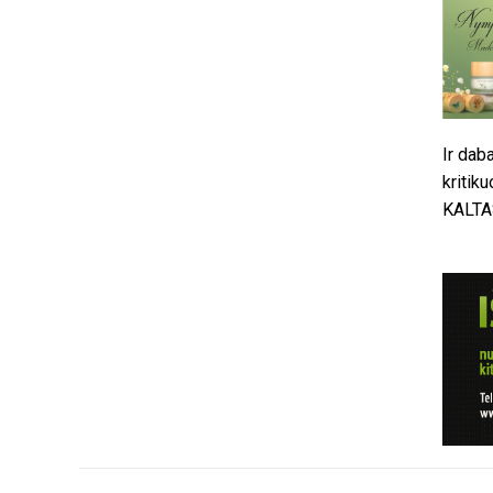
Ir dab
kritik
KALTAS.