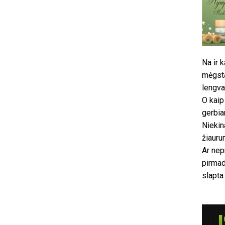
Na ir k
mėgsta
lengva
O kaip
gerbia
Niekin
žiauru
Ar nep
pirmad
slapta 