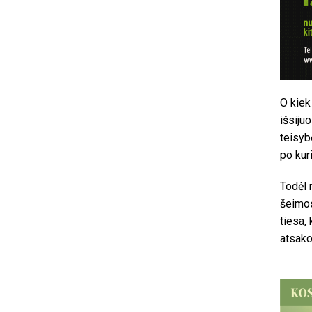
O kiek
išsijuo
teisybę
po kuri
Todėl 
šeimos
tiesa, 
atsak