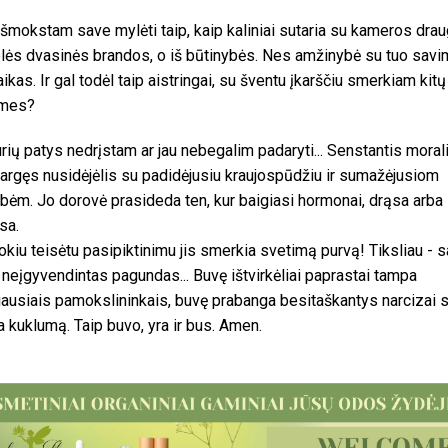
išmokstam save mylėti taip, kaip kaliniai sutaria su kameros drau
elės dvasinės brandos, o iš būtinybės. Nes amžinybė su tuo savim
aikas. Ir gal todėl taip aistringai, su šventu įkarščiu smerkiam kitų
mes?
urių patys nedrįstam ar jau nebegalim padaryti... Senstantis moral
vargęs nusidėjėlis su padidėjusiu kraujospūdžiu ir sumažėjusiom
bėm. Jo dorovė prasideda ten, kur baigiasi hormonai, drąsa arba
sa.
okiu teisėtu pasipiktinimu jis smerkia svetimą purvą! Tiksliau - 
 neįgyvendintas pagundas... Buvę ištvirkėliai paprastai tampa
iausiais pamokslininkais, buvę prabanga besitaškantys narcizai s
a kuklumą. Taip buvo, yra ir bus. Amen.