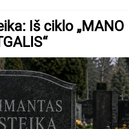
ika: Iš ciklo „MANO
GALIS“