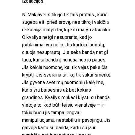
izoliacijos.
N. Makiavelis tikėjo tik tais protais , kurie
sugeba eiti prieš srovę, nes tikroji valdžia
reikalauja matyti tai, ką kiti matyti atsisako.
O kvailys netgi nesupranta, kad jo
įsitikinimai yra ne jo. Jis kartoja išgirstą,
cituoja nesuprastą. Jis seka bandą net gi
tada, kai ta banda jį nuneša nuo jo paties.
Jis keičia nuomonę, kai tik vėjas pakeičia
kryptį. Jis sveikina tai, ką tik vakar smerkė.
Jis gyvena svetimų nuomonių kalėjime,
kuris yra baisesnis už bet kokias
grandines. Kvailys renkasi klysti su banda,
vietoje to, kad būti teisiu vienatvėje – ir
tokiu būdu jis tampa lengvai
manipuliuojamu, nestabiliu ir pavojingu. Jis
galvoja kartu su banda, kartu su ja ir