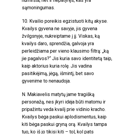
numiršta, net ir nepatyręs, kas yra
sąmoningumas.
10. Kvailio poreikis egzistuoti kitų akyse.
Kvailys gyvena ne savyje, jis gyvena
žvilgsnyje, nukreiptame į jį. Viskas, ką
kvailys daro, sprendžia, galvoja yra
perleidžiama per vieno klausimo filtrą: „ką
jie pagalvos?“ Jis kuria savo identitetą taip,
kaip aktorius kuria rolę. Jis vadina
pasitikėjimą, jėgą, išmintį, bet savo
gyvenime to nenaudoja.
N. Makiavelis matytų jame tragišką
personažą, nes įkyri idėja būti matomu ir
pripažintu veda kvailį prie vidinio kracho.
Kvailys bėga paskui aplodismentus, kaip
kiti bėga paskui gryną orą. Kvailys tampa
tuo, ko iš jo tikisi kiti – tol, kol pats