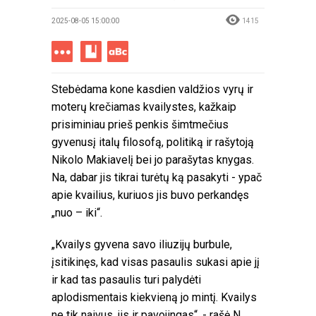
2025-08-05 15:00:00
1415
Stebėdama kone kasdien valdžios vyrų ir
moterų krečiamas kvailystes, kažkaip
prisiminiau prieš penkis šimtmečius
gyvenusį italų filosofą, politiką ir rašytoją
Nikolo Makiavelį bei jo parašytas knygas.
Na, dabar jis tikrai turėtų ką pasakyti - ypač
apie kvailius, kuriuos jis buvo perkandęs
„nuo – iki“.
„Kvailys gyvena savo iliuzijų burbule,
įsitikinęs, kad visas pasaulis sukasi apie jį
ir kad tas pasaulis turi palydėti
aplodismentais kiekvieną jo mintį. Kvailys
ne tik naivus, jis ir pavojingas“, - rašė N.