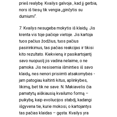
prieš realybę. Kvailys galvoja , kad jį gerbia,
nors iš tiesų tik vengia „ginčytis su
durniumi“.
7. Kvailys nesugeba mokytis iš klaidų. Jis
krenta vis toje pačioje vietoje. Jis kartoja
tuos pačius žodžius, tuos pačius
pasirinkimus, tas pačias reakcijas ir tikisi
kito rezultato. Kiekvieną ir pasikartojantį
savo nuopuolį jis vadina nelaime, o ne
pamoka. Jis nesisemia išminties iš savo
klaidų, nes nenori prisiimti atsakomybės -
jam patogiau kaltinti kitus, aplinkybes,
likimą, bet tik ne save. N. Makiavelis čia
pamatytų aiškiausią kvailumo formą –
puikybę, kaip evoliucijos stabdį, kadangi
išgyvena tie, kurie mokosi, o kartojantys
tas pačias klaidas – gęsta. Kvailys yra