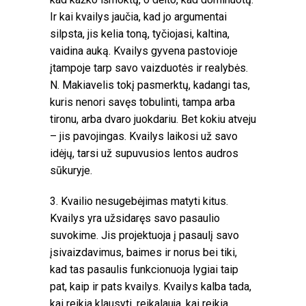
Ir kai kvailys jaučia, kad jo argumentai
silpsta, jis kelia toną, tyčiojasi, kaltina,
vaidina auką. Kvailys gyvena pastovioje
įtampoje tarp savo vaizduotės ir realybės.
N. Makiavelis tokį pasmerktų, kadangi tas,
kuris nenori savęs tobulinti, tampa arba
tironu, arba dvaro juokdariu. Bet kokiu atveju
– jis pavojingas. Kvailys laikosi už savo
idėjų, tarsi už supuvusios lentos audros
sūkuryje.
3. Kvailio nesugebėjimas matyti kitus.
Kvailys yra užsidaręs savo pasaulio
suvokime. Jis projektuoja į pasaulį savo
įsivaizdavimus, baimes ir norus bei tiki,
kad tas pasaulis funkcionuoja lygiai taip
pat, kaip ir pats kvailys. Kvailys kalba tada,
kai reikia klausyti, reikalauja, kai reikia