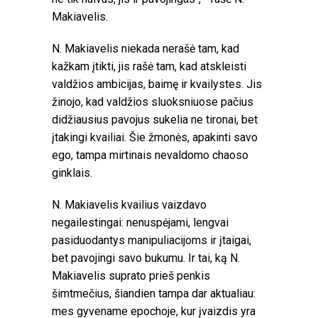
Makiavelis.
N. Makiavelis niekada nerašė tam, kad
kažkam įtikti, jis rašė tam, kad atskleisti
valdžios ambicijas, baimę ir kvailystes. Jis
žinojo, kad valdžios sluoksniuose pačius
didžiausius pavojus sukelia ne tironai, bet
įtakingi kvailiai. Šie žmonės, apakinti savo
ego, tampa mirtinais nevaldomo chaoso
ginklais.
N. Makiavelis kvailius vaizdavo
negailestingai: nenuspėjami, lengvai
pasiduodantys manipuliacijoms ir įtaigai,
bet pavojingi savo bukumu. Ir tai, ką N.
Makiavelis suprato prieš penkis
šimtmečius, šiandien tampa dar aktualiau:
mes gyvename epochoje, kur įvaizdis yra