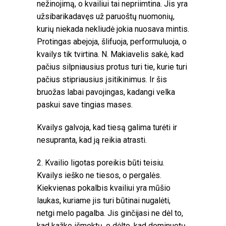
nežinojimą, o kvailiui tai nepriimtina. Jis yra
užsibarikadavęs už paruoštų nuomonių,
kurių niekada nekliudė jokia nuosava mintis.
Protingas abejoja, šlifuoja, performuluoja, o
kvailys tik tvirtina. N. Makiavelis sakė, kad
pačius silpniausius protus turi tie, kurie turi
pačius stipriausius įsitikinimus. Ir šis
bruožas labai pavojingas, kadangi velka
paskui save tingias mases.
Kvailys galvoja, kad tiesą galima turėti ir
nesupranta, kad ją reikia atrasti.
2. Kvailio ligotas poreikis būti teisiu.
Kvailys ieško ne tiesos, o pergalės.
Kiekvienas pokalbis kvailiui yra mūšio
laukas, kuriame jis turi būtinai nugalėti,
netgi melo pagalba. Jis ginčijasi ne dėl to,
kad kažko išmoktų, o dėlto, kad dominuotų.