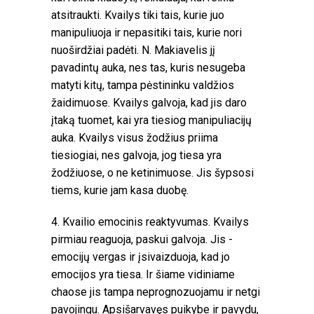
atsitraukti. Kvailys tiki tais, kurie juo
manipuliuoja ir nepasitiki tais, kurie nori
nuoširdžiai padėti. N. Makiavelis jį
pavadintų auka, nes tas, kuris nesugeba
matyti kitų, tampa pėstininku valdžios
žaidimuose. Kvailys galvoja, kad jis daro
įtaką tuomet, kai yra tiesiog manipuliacijų
auka. Kvailys visus žodžius priima
tiesiogiai, nes galvoja, jog tiesa yra
žodžiuose, o ne ketinimuose. Jis šypsosi
tiems, kurie jam kasa duobę.
4. Kvailio emocinis reaktyvumas. Kvailys
pirmiau reaguoja, paskui galvoja. Jis -
emocijų vergas ir įsivaizduoja, kad jo
emocijos yra tiesa. Ir šiame vidiniame
chaose jis tampa neprognozuojamu ir netgi
pavojingu. Apsišarvavęs puikybe ir pavydu,