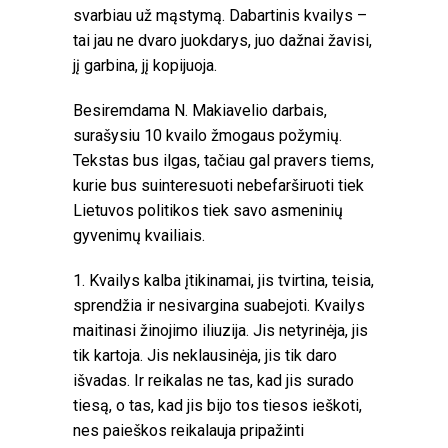
svarbiau už mąstymą. Dabartinis kvailys –
tai jau ne dvaro juokdarys, juo dažnai žavisi,
jį garbina, jį kopijuoja.
Besiremdama N. Makiavelio darbais,
surašysiu 10 kvailo žmogaus požymių.
Tekstas bus ilgas, tačiau gal pravers tiems,
kurie bus suinteresuoti nebefarširuoti tiek
Lietuvos politikos tiek savo asmeninių
gyvenimų kvailiais.
1. Kvailys kalba įtikinamai, jis tvirtina, teisia,
sprendžia ir nesivargina suabejoti. Kvailys
maitinasi žinojimo iliuzija. Jis netyrinėja, jis
tik kartoja. Jis neklausinėja, jis tik daro
išvadas. Ir reikalas ne tas, kad jis surado
tiesą, o tas, kad jis bijo tos tiesos ieškoti,
nes paieškos reikalauja pripažinti