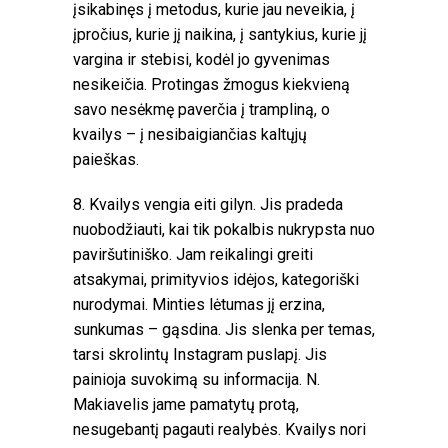
įsikabinęs į metodus, kurie jau neveikia, į
įpročius, kurie jį naikina, į santykius, kurie jį
vargina ir stebisi, kodėl jo gyvenimas
nesikeičia. Protingas žmogus kiekvieną
savo nesėkmę paverčia į trampliną, o
kvailys – į nesibaigiančias kaltųjų
paieškas.
8. Kvailys vengia eiti gilyn. Jis pradeda
nuobodžiauti, kai tik pokalbis nukrypsta nuo
paviršutiniško. Jam reikalingi greiti
atsakymai, primityvios idėjos, kategoriški
nurodymai. Minties lėtumas jį erzina,
sunkumas – gąsdina. Jis slenka per temas,
tarsi skrolintų Instagram puslapį. Jis
painioja suvokimą su informacija. N.
Makiavelis jame pamatytų protą,
nesugebantį pagauti realybės. Kvailys nori