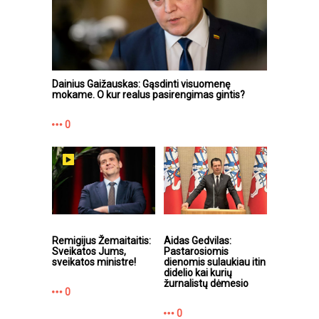
Dainius Gaižauskas: Gąsdinti visuomenę
mokame. O kur realus pasirengimas gintis?
0
Remigijus Žemaitaitis:
Aidas Gedvilas:
Sveikatos Jums,
Pastarosiomis
sveikatos ministre!
dienomis sulaukiau itin
didelio kai kurių
žurnalistų dėmesio
0
0