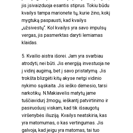
jis įsivaizduoja esantis stiprus. Tokiu būdu
kvailys tampa marionete tų, kurie žino, kokį
mygtuką paspausti, kad kvailys
„užsivestų“. Kol kvailys yra savo impulsų
vergas, jis pasmerktas daryti lemiamas
klaidas.
5. Kvailio aistra išorei. Jam yra svarbiau
atrodyti, nei būti. Jis energiją investuoja ne
į vidinį augimą, bet į savo pristatymą. Jis
trokšta blizgėti kitų akyse netgi vidinio
nykimo sąskaita. Jis ieško dėmesio, tarsi
narkotikų. N.Makiavelis matytų jame
tuščiavidurį žmogų, ieškantį patvirtinimo ir
pasiruošusį viskam, kad tik išsaugotų
viršenybės iliuziją. Kvailys neatskiria, kas
yra matomumas, o kas vertingumas. Jis
galvoja, kad jeigu yra matomas, tai tuo