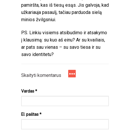
pamiršta, kas iš tiesų esąs. Jis galvoja, kad
užkariauja pasaulį, tačiau parduoda sielą
minios žvilgsniui.
P.S. Linkiu visiems atsibudimo ir atsakymo
į klausimą: su kuo aš einu? Ar su kvailiais,
ar pats sau vienas – su savo tiesa ir su
savo identitetu?
Skaityti komentarus
Vardas
*
El. paštas
*