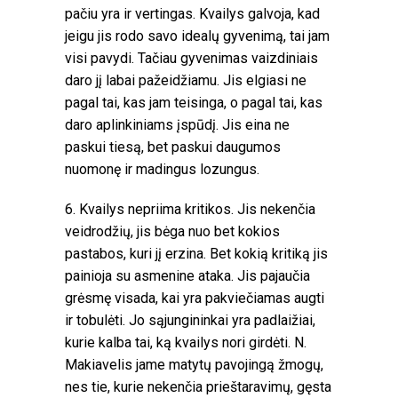
pačiu yra ir vertingas. Kvailys galvoja, kad
jeigu jis rodo savo idealų gyvenimą, tai jam
visi pavydi. Tačiau gyvenimas vaizdiniais
daro jį labai pažeidžiamu. Jis elgiasi ne
pagal tai, kas jam teisinga, o pagal tai, kas
daro aplinkiniams įspūdį. Jis eina ne
paskui tiesą, bet paskui daugumos
nuomonę ir madingus lozungus.
6. Kvailys nepriima kritikos. Jis nekenčia
veidrodžių, jis bėga nuo bet kokios
pastabos, kuri jį erzina. Bet kokią kritiką jis
painioja su asmenine ataka. Jis pajaučia
grėsmę visada, kai yra pakviečiamas augti
ir tobulėti. Jo sąjungininkai yra padlaižiai,
kurie kalba tai, ką kvailys nori girdėti. N.
Makiavelis jame matytų pavojingą žmogų,
nes tie, kurie nekenčia prieštaravimų, gęsta