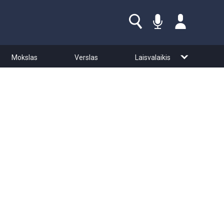
Mokslas
Verslas
Laisvalaikis