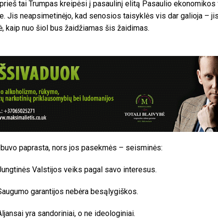
prieš tai Trumpas kreipėsi į pasaulinį elitą Pasaulio ekonomikos
. Jis neapsimetinėjo, kad senosios taisyklės vis dar galioja – ji
ė, kaip nuo šiol bus žaidžiamas šis žaidimas.
 buvo paprasta, nors jos pasekmės – seisminės:
Jungtinės Valstijos veiks pagal savo interesus.
Saugumo garantijos nebėra besąlygiškos.
Aljansai yra sandoriniai, o ne ideologiniai.