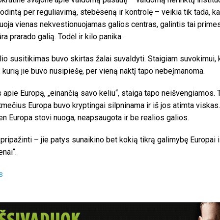
odintą per reguliavimą, stebėseną ir kontrolę – veikia tik tada, ka
uoja vienas nekvestionuojamas galios centras, galintis tai primest
ra prarado galią. Todėl ir kilo panika.
lio susitikimas buvo skirtas žalai suvaldyti. Staigiam suvokimui,
s, kurią jie buvo nusipiešę, per vieną naktį tapo nebeįmanoma.
 apie Europą, „einančią savo keliu“, staiga tapo neišvengiamos. 
mečius Europa buvo kryptingai silpninama ir iš jos atimta viskas.
en Europa stovi nuoga, neapsaugota ir be realios galios.
 pripažinti – jie patys sunaikino bet kokią tikrą galimybę Europai 
enai“.
s