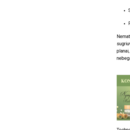
Nemato
sugriu
planai
nebega
Techno