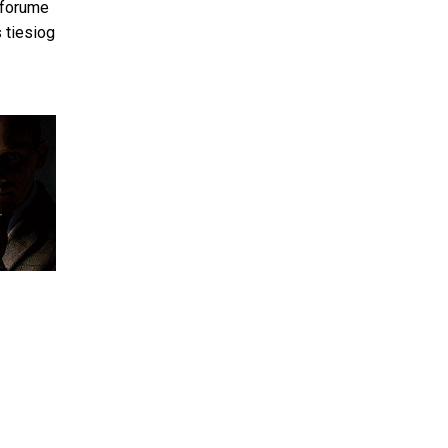
 forume
s tiesiog