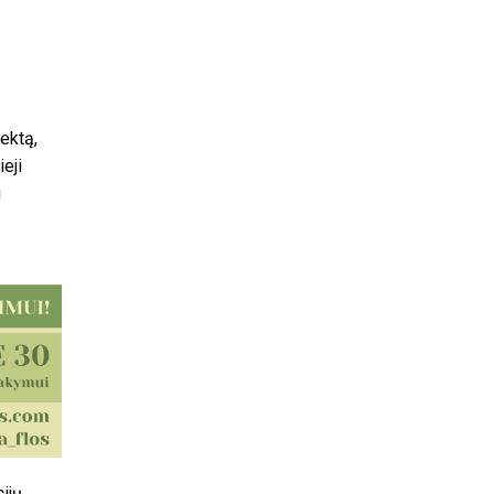
ektą,
eji
g
ijų,