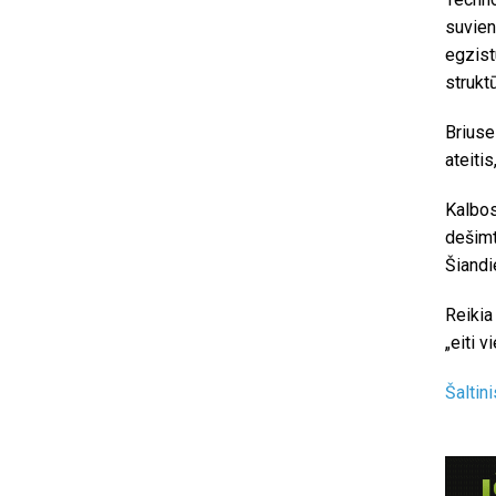
suvien
egzist
struktū
Briuse
ateiti
Kalbos
dešimt
Šiandi
Reikia
„eiti vi
Šaltini