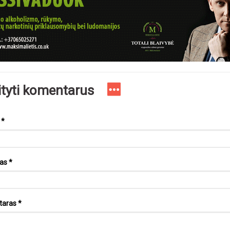
ityti komentarus
s
*
tas
*
taras
*