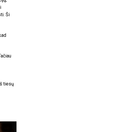
i
i. Ši
 kad
Tačiau
iš tiesų