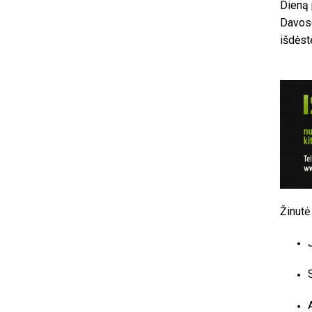
Dieną 
Davose
išdėst
Žinutė