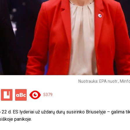
Nuotrauka: EPA nuotr., Minfo
5379
 22 d. ES lyderiai už uždarų durų susirinko Briuselyje – galima tik
siškoje panikoje.