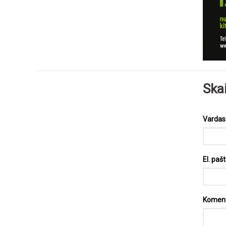
Ska
Varda
El. paš
Komen