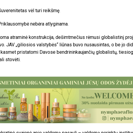
Suverenitetas vėl turi reikšmę.
Priklausomybė nebėra atlyginama.
ma atraminė konstrukcija, dešimtmečius rėmusi globalistinį proj
vo. JAV „giliosios valstybės“ liūnas buvo nusausintas, o be jo didi
, kasmet pristatomi Davose bendrininkaujančių globalistų, tiesio
li stovėti.
kratinė svajonė apie valdomą pasaulį – valdomą nerinktų instituc