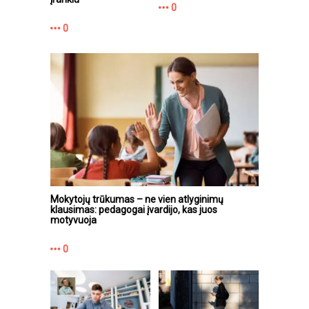
0
0
Mokytojų trūkumas – ne vien atlyginimų
klausimas: pedagogai įvardijo, kas juos
motyvuoja
0