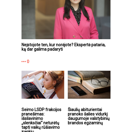
Neįstojote ten, kur norėjote? Ekspertė pataria,
ką dar galima padaryti
0
Seimo LSDP frakcijos
Šiaulių abiturientai
pranešimas:
pranoko šalies vidurkį
išsilavinimo
daugumoje valstybinių
„slenksčiai“ neturėtų
brandos egzaminų
tapti vaikų rūšiavimo
įrankiu