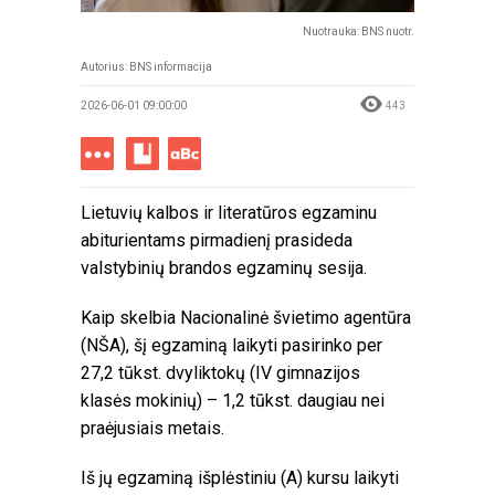
Nuotrauka: BNS nuotr.
Autorius:
BNS informacija
2026-06-01 09:00:00
443
Lietuvių kalbos ir literatūros egzaminu
abiturientams pirmadienį prasideda
valstybinių brandos egzaminų sesija.
Kaip skelbia Nacionalinė švietimo agentūra
(NŠA), šį egzaminą laikyti pasirinko per
27,2 tūkst. dvyliktokų (IV gimnazijos
klasės mokinių) – 1,2 tūkst. daugiau nei
praėjusiais metais.
Iš jų egzaminą išplėstiniu (A) kursu laikyti