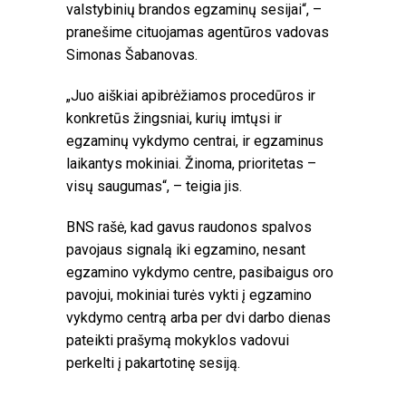
valstybinių brandos egzaminų sesijai“, –
pranešime cituojamas agentūros vadovas
Simonas Šabanovas.
„Juo aiškiai apibrėžiamos procedūros ir
konkretūs žingsniai, kurių imtųsi ir
egzaminų vykdymo centrai, ir egzaminus
laikantys mokiniai. Žinoma, prioritetas –
visų saugumas“, – teigia jis.
BNS rašė, kad gavus raudonos spalvos
pavojaus signalą iki egzamino, nesant
egzamino vykdymo centre, pasibaigus oro
pavojui, mokiniai turės vykti į egzamino
vykdymo centrą arba per dvi darbo dienas
pateikti prašymą mokyklos vadovui
perkelti į pakartotinę sesiją.