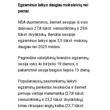
Egzaminus laikys daugiau moksleivių nei
pernai
NŠA duomenimis, šiemet sesijoje iš viso
dalyvaus 27,8 tūkst. vienuoliktokų ir 29,6
tūkst. dvyliktokų. Bendrai sesijoje
egzaminus laikys apie 2,5 tūkst. mokinių
daugiau nei 2025 metais.
Pagrindinė valstybinių brandos egzaminų
sesija vyks iki birželio 19 dienos, o
pakartotinė sesija baigsis liepos 13 dieną.
Populiariausių pasirenkamų laikyti
egzaminų penketas nesikeičia ir šiemet:
pirmoje vietoje matematika (27,8 tūkst.
vienuoliktokų ir 23,3 tūkst. dvyliktokų),
toliau rikiuojasi anglų kalba (23,7 tūkst.