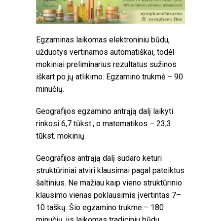
Egzaminas laikomas elektroniniu būdu,
užduotys vertinamos automatiškai, todėl
mokiniai preliminarius rezultatus sužinos
iškart po jų atlikimo. Egzamino trukmė – 90
minučių.
Geografijos egzamino antrąją dalį laikyti
rinkosi 6,7 tūkst., o matematikos – 23,3
tūkst. mokinių.
Geografijos antrąją dalį sudaro keturi
struktūriniai atviri klausimai pagal pateiktus
šaltinius. Ne mažiau kaip vieno struktūrinio
klausimo vienas poklausimis įvertintas 7–
10 taškų. Šio egzamino trukmė – 180
minučių, jis laikomas tradiciniu būdu.