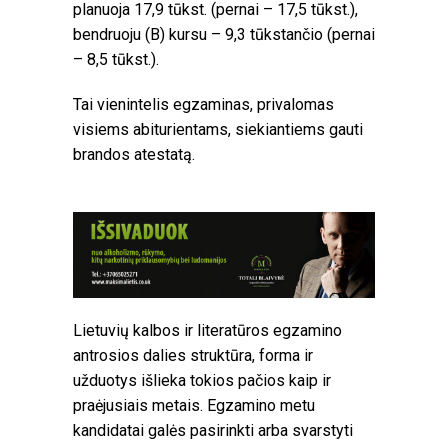
planuoja 17,9 tūkst. (pernai – 17,5 tūkst.),
bendruoju (B) kursu – 9,3 tūkstančio (pernai
– 8,5 tūkst.).
Tai vienintelis egzaminas, privalomas
visiems abiturientams, siekiantiems gauti
brandos atestatą.
Lietuvių kalbos ir literatūros egzamino
antrosios dalies struktūra, forma ir
užduotys išlieka tokios pačios kaip ir
praėjusiais metais. Egzamino metu
kandidatai galės pasirinkti arba svarstyti