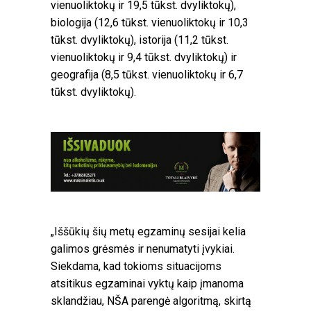
vienuoliktokų ir 19,5 tūkst. dvyliktokų),
biologija (12,6 tūkst. vienuoliktokų ir 10,3
tūkst. dvyliktokų), istorija (11,2 tūkst.
vienuoliktokų ir 9,4 tūkst. dvyliktokų) ir
geografija (8,5 tūkst. vienuoliktokų ir 6,7
tūkst. dvyliktokų).
„Iššūkių šių metų egzaminų sesijai kelia
galimos grėsmės ir nenumatyti įvykiai.
Siekdama, kad tokioms situacijoms
atsitikus egzaminai vyktų kaip įmanoma
sklandžiau, NŠA parengė algoritmą, skirtą