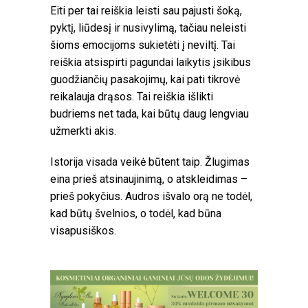
Eiti per tai reiškia leisti sau pajusti šoką,
pyktį, liūdesį ir nusivylimą, tačiau neleisti
šioms emocijoms sukietėti į neviltį. Tai
reiškia atsispirti pagundai laikytis įsikibus
guodžiančių pasakojimų, kai pati tikrovė
reikalauja drąsos. Tai reiškia išlikti
budriems net tada, kai būtų daug lengviau
užmerkti akis.
Istorija visada veikė būtent taip. Žlugimas
eina prieš atsinaujinimą, o atskleidimas –
prieš pokyčius. Audros išvalo orą ne todėl,
kad būtų švelnios, o todėl, kad būna
visapusiškos.