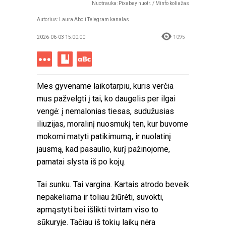
Nuotrauka: Pixabay nuotr. / Minfo koliažas
Autorius: Laura Aboli Telegram kanalas
2026-06-03 15:00:00
1095
Mes gyvename laikotarpiu, kuris verčia
mus pažvelgti į tai, ko daugelis per ilgai
vengė: į nemalonias tiesas, sudužusias
iliuzijas, moralinį nuosmukį ten, kur buvome
mokomi matyti patikimumą, ir nuolatinį
jausmą, kad pasaulio, kurį pažinojome,
pamatai slysta iš po kojų.
Tai sunku. Tai vargina. Kartais atrodo beveik
nepakeliama ir toliau žiūrėti, suvokti,
apmąstyti bei išlikti tvirtam viso to
sūkuryje. Tačiau iš tokių laikų nėra