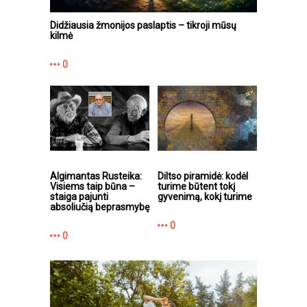
Didžiausia žmonijos paslaptis – tikroji mūsų
kilmė
0
Algimantas Rusteika:
Diltso piramidė: kodėl
Visiems taip būna –
turime būtent tokį
staiga pajunti
gyvenimą, kokį turime
absoliučią beprasmybę
0
0