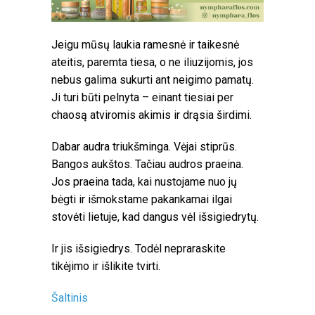
Jeigu mūsų laukia ramesnė ir taikesnė
ateitis, paremta tiesa, o ne iliuzijomis, jos
nebus galima sukurti ant neigimo pamatų.
Ji turi būti pelnyta – einant tiesiai per
chaosą atviromis akimis ir drąsia širdimi.
Dabar audra triukšminga. Vėjai stiprūs.
Bangos aukštos. Tačiau audros praeina.
Jos praeina tada, kai nustojame nuo jų
bėgti ir išmokstame pakankamai ilgai
stovėti lietuje, kad dangus vėl išsigiedrytų.
Ir jis išsigiedrys. Todėl nepraraskite
tikėjimo ir išlikite tvirti.
Šaltinis