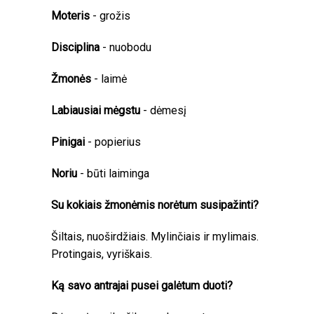
Moteris
- grožis
Disciplina
- nuobodu
Žmonės
- laimė
Labiausiai mėgstu
- dėmesį
Pinigai
- popierius
Noriu
- būti laiminga
Su kokiais žmonėmis norėtum susipažinti?
Šiltais, nuoširdžiais. Mylinčiais ir mylimais.
Protingais, vyriškais.
Ką savo antrajai pusei galėtum duoti?