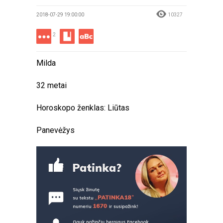
2018-07-29 19:00:00
10327
2
Milda
32 metai
Horoskopo ženklas: Liūtas
Panevėžys