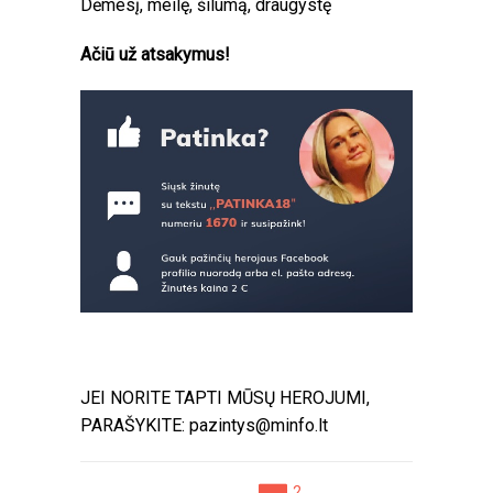
Dėmesį, meilę, šilumą, draugystę
Ačiū už atsakymus!
JEI NORITE TAPTI MŪSŲ HEROJUMI,
PARAŠYKITE:
pazintys@minfo.lt
2