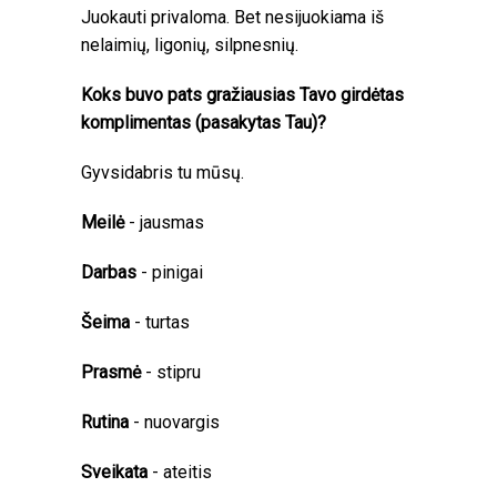
Juokauti privaloma. Bet nesijuokiama iš
nelaimių, ligonių, silpnesnių.
Koks buvo pats gražiausias Tavo girdėtas
komplimentas (pasakytas Tau)?
Gyvsidabris tu mūsų.
Meilė
- jausmas
Darbas
- pinigai
Šeima
- turtas
Prasmė
- stipru
Rutin
a
- nuovargis
Sveikata
- ateitis