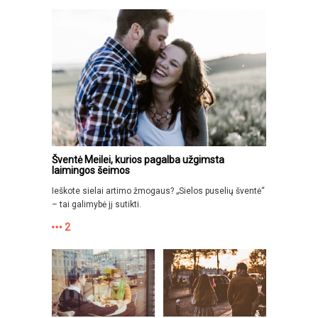
Šventė Meilei, kurios pagalba užgimsta
laimingos šeimos
Ieškote sielai artimo žmogaus? „Sielos puselių šventė“
– tai galimybė jį sutikti.
2