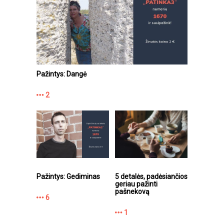
Pažintys: Dangė
2
Pažintys: Gediminas
5 detalės, padėsiančios
geriau pažinti
pašnekovą
6
1