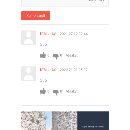
Komentuoti
kEMlzpAX
2021 27 12 07:44
555
Atsakyti
0
0
kEMlzpAX
2022 21 01 05:37
555
Atsakyti
0
0