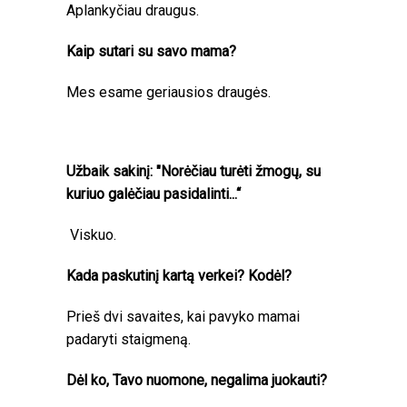
Aplankyčiau draugus.
Kaip sutari su savo mama?
Mes esame geriausios draugės.
Užbaik sakinį: "Norėčiau turėti žmogų, su
kuriuo galėčiau pasidalinti...“
Viskuo.
Kada paskutinį kartą verkei? Kodėl?
Prieš dvi savaites, kai pavyko mamai
padaryti staigmeną.
Dėl ko, Tavo nuomone, negalima juokauti?