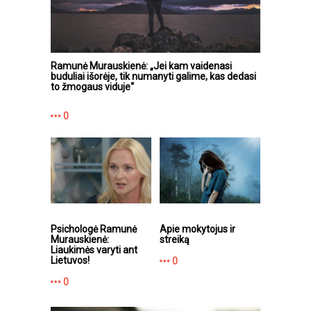
Ramunė Murauskienė: „Jei kam vaidenasi
buduliai išorėje, tik numanyti galime, kas dedasi
to žmogaus viduje“
0
Psichologė Ramunė
Apie mokytojus ir
Murauskienė:
streiką
Liaukimės varyti ant
Lietuvos!
0
0