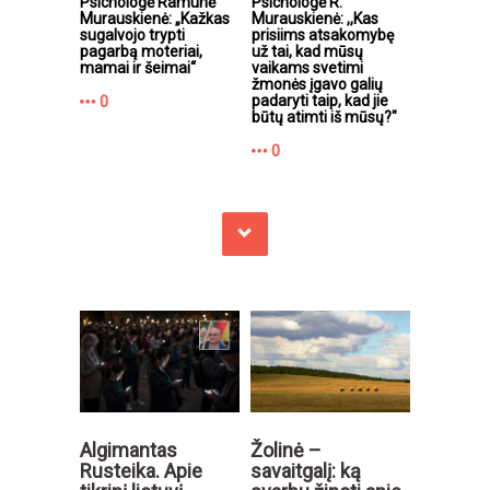
Psichologė Ramunė
Psichologė R.
Murauskienė: „Kažkas
Murauskienė: ,,Kas
sugalvojo trypti
prisiims atsakomybę
pagarbą moteriai,
už tai, kad mūsų
mamai ir šeimai“
vaikams svetimi
žmonės įgavo galių
padaryti taip, kad jie
0
būtų atimti iš mūsų?"
0
Žolinė –
Algimantas
savaitgalį: ką
Rusteika. Apie