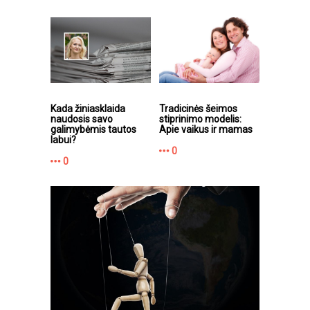
Kada žiniasklaida
Tradicinės šeimos
naudosis savo
stiprinimo modelis:
galimybėmis tautos
Apie vaikus ir mamas
labui?
0
0