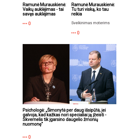
Ramunė Murauskienė:
Ramunė Murauskienė:
Vaikų auklėjimas - tai
Tu turi viską, ko tau
savęs auklėjimas
reikia
Sveikinimas moterims
0
0
Psichologė: „Šimonytė per daug išsipūtė, jei
galvoja, kad kažkas nori specialiai ją įžeisti -
Skvernelis tik įgarsino daugelio žmonių
nuomonę“
0