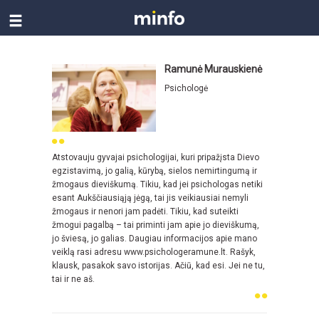
Ramunė Murauskienė
Psichologė
Atstovauju gyvajai psichologijai, kuri pripažįsta Dievo
egzistavimą, jo galią, kūrybą, sielos nemirtingumą ir
žmogaus dieviškumą. Tikiu, kad jei psichologas netiki
esant Aukščiausiąją jėgą, tai jis veikiausiai nemyli
žmogaus ir nenori jam padėti. Tikiu, kad suteikti
žmogui pagalbą – tai priminti jam apie jo dieviškumą,
jo šviesą, jo galias. Daugiau informacijos apie mano
veiklą rasi adresu www.psichologeramune.lt. Rašyk,
klausk, pasakok savo istorijas. Ačiū, kad esi. Jei ne tu,
tai ir ne aš.