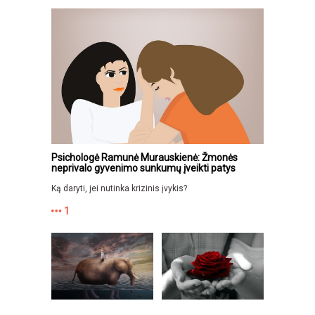
Psichologė Ramunė Murauskienė: Žmonės
neprivalo gyvenimo sunkumų įveikti patys
Ką daryti, jei nutinka krizinis įvykis?
1