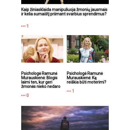
Kaip žiniasklaida manipuliuoja žmonių jausmais
ir kelia sumaištį priimant svarbius sprendimus?
1
Psichologė Ramunė
Psichologė Ramunė
Murauskienė: Blogis
Murauskienė: Ką
laimi ten, kur geri
reiškia būti moterimi?
žmonės nieko nedaro
1
0